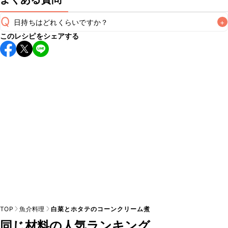
Q
日持ちはどれくらいですか？
+
このレシピをシェアする
保存期間は冷蔵で翌日中が目安です。なるべくお早めにお召
し上がりください。

A
※日持ちは目安です。
こちら
の注意事項をご確認の上、正し
TOP
魚介料理
白菜とホタテのコーンクリーム煮
同じ材料の人気ランキング