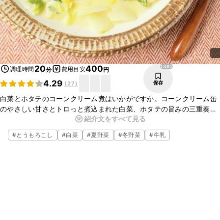
1382
20
400
調理時間
費用目安
分
円
4.29
保存
(
27
)
白菜とホタテのコーンクリーム煮はいかがですか。コーンクリーム缶
のやさしい甘さとトロっと煮込まれた白菜、ホタテの旨みの三重奏で
紹介文をすべて見る
何回もおかわりしたくなる美味しさです。調味料も少なく白菜を炒め
たらあとは材料を入れて煮込むだけの簡単レシピ。ぜひ作ってみてく
#
とうもろこし
#
白菜
#
夏野菜
#
冬野菜
#
牛乳
ださい。