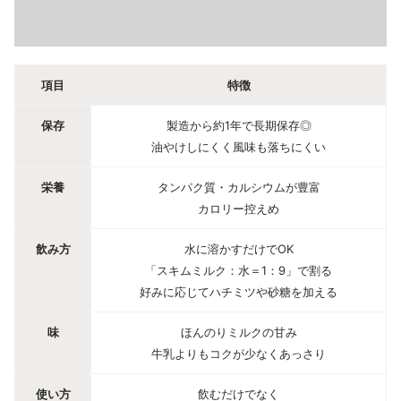
項目
特徴
保存
製造から約1年で長期保存◎
油やけしにくく風味も落ちにくい
栄養
タンパク質・カルシウムが豊富
カロリー控えめ
飲み方
水に溶かすだけでOK
「スキムミルク：水＝1：9」で割る
好みに応じてハチミツや砂糖を加える
味
ほんのりミルクの甘み
牛乳よりもコクが少なくあっさり
使い方
飲むだけでなく