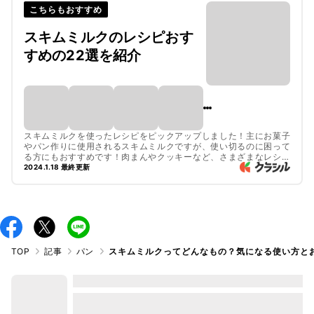
こちらもおすすめ
スキムミルクのレシピおす
すめの22選を紹介
スキムミルクを使ったレシピをピックアップしました！主にお菓子
やパン作りに使用されるスキムミルクですが、使い切るのに困って
る方にもおすすめです！肉まんやクッキーなど、さまざまなレシピ
をご紹介していますので、ぜひ参考にしてみてくださいね。
2024.1.18 最終更新
TOP
記事
パン
スキムミルクってどんなもの？気になる使い方と