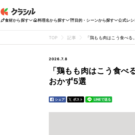
食材から探す
料理名から探す
目的・シーンから探す
公式レシ
TOP
記事
「鶏もも肉はこう食べる
2026.7.8
「鶏もも肉はこう食べ
おかず5選
シェア
ポスト
LINEで送る