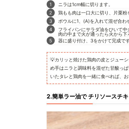
1
ニラは1cm幅に切ります。
2
鶏もも肉は一口大に切り、片栗粉
3
ボウルに1、(A)を入れて混ぜ合わ
4
フライパンにサラダ油をひいて中
肉の中まで火が通ったら火から下
5
器に盛り付け、3をかけて完成で
💡カリッと焼けた鶏肉の皮とジュー
め手はニラと調味料を混ぜた甘酸っぱ
いたタレと鶏肉を一緒に食べれば、お
2.簡単ラー油で チリソースチキ