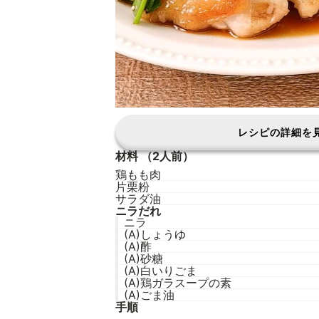
レシピの詳細を
材料
（2人前）
鶏もも肉
片栗粉
サラダ油
ニラだれ
ニラ
(A)しょうゆ
(A)酢
(A)砂糖
(A)白いりごま
(A)鶏ガラスープの素
(A)ごま油
手順