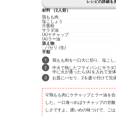
レシピの詳細を
材料
（2人前）
鶏もも肉
塩こしょう
片栗粉
サラダ油
(A)ケチャップ
(A)ラー油
添え物
パセリ (生)
手順
1
鶏もも肉を一口大に切り、塩こし
2
中火で熱したフライパンにサラダ
中に火が通ったら(A)を入れて全
3
お皿にパセリ、2を盛り付けて完
💡鶏もも肉にケチャップとラー油を
した。一口食べればケチャップの甘酸
しさですよ。濃いめの味つけで、ごは