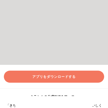
アプリをダウンロードする
クラシルの公式SNSをフォロー
「きちんとおいしく作れる」をコンセプトに、簡単においしく