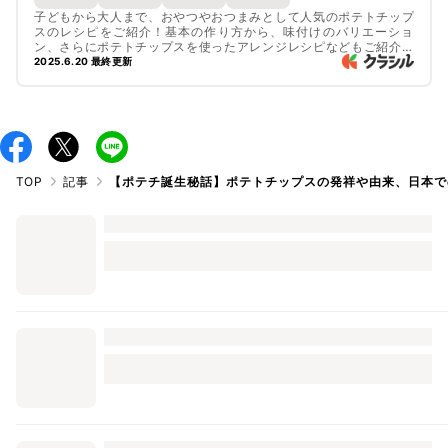
子どもから大人まで、おやつやおつまみとして人気のポテトチップ
スのレシピをご紹介！基本の作り方から、味付けのバリエーショ
ン、さらにポテトチップスを使ったアレンジレシピなどもご紹介し
ているので、ぜひチェックしてみてくださいね。
2025.6.20 最終更新
TOP
記事
【ポテチ誕生秘話】ポテトチップスの発祥や由来、日本で