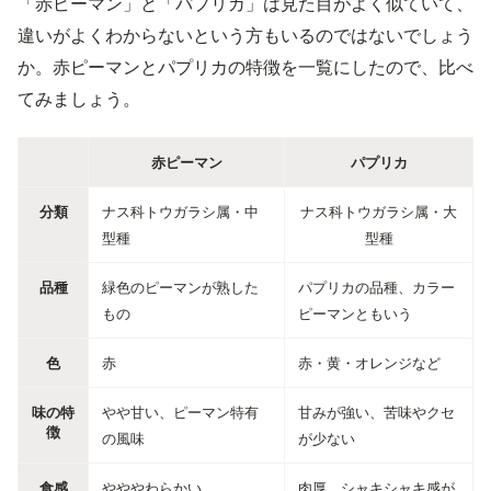
「赤ピーマン」と「パプリカ」は見た目がよく似ていて、
違いがよくわからないという方もいるのではないでしょう
か。赤ピーマンとパプリカの特徴を一覧にしたので、比べ
てみましょう。
赤ピーマン
パプリカ
分類
ナス科トウガラシ属・中
ナス科トウガラシ属・大
型種
型種
品種
緑色のピーマンが熟した
パプリカの品種、カラー
もの
ピーマンともいう
色
赤
赤・黄・オレンジなど
味の特
やや甘い、ピーマン特有
甘みが強い、苦味やクセ
徴
の風味
が少ない
食感
やややわらかい
肉厚、シャキシャキ感が