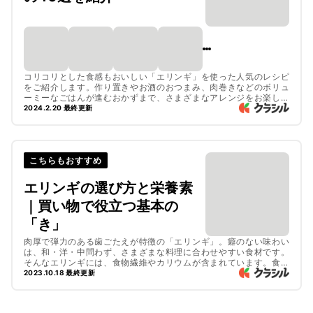
コリコリとした食感もおいしい「エリンギ」を使った人気のレシピ
をご紹介します。作り置きやお酒のおつまみ、肉巻きなどのボリュ
ーミーなごはんが進むおかずまで、さまざまなアレンジをお楽しみ
いただける簡単レシピばかりです。ぜひ作ってみてくださいね。
2024.2.20 最終更新
こちらもおすすめ
エリンギの‌選‌び‌方‌と‌栄‌養‌素‌
｜‌買‌い‌物‌で‌役‌立‌つ‌基‌本‌の‌
「き」
肉厚で弾力のある歯ごたえが特徴の「エリンギ」。癖のない味わい
は、和・洋・中問わず、さまざまな料理に合わせやすい食材です。
そんなエリンギには、食物繊維やカリウムが含まれています。食物
繊維は便秘の予防に、カリウムはむくみの解消に効果があります。
2023.10.18 最終更新
今回は、エリンギに含まれる栄養素と新鮮なエリンギの選び方、お
すすめの食べ方についてご紹介します。ぜひ参考にしてみてくださ
いね。