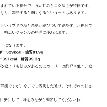
含まれている糖分で、強い甘みとコク深さが特徴です。
くなり、加熱すると弱くなるという一面もあります。
」というブドウ糖と果糖が結びついて結晶化した糖分で
め、幅広いジャンルの料理に使われます。
ようになります。
29kcal・糖質81.9g
1kcal・糖質99.3g
砂糖よりも甘みがあるのにカロリーは約17％低く、糖
。
用可能ですが、今までご説明した通り、それぞれの甘さ
。
を目安にして、味をみながら調節してくださいね。