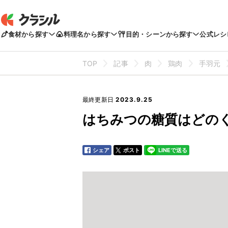
食材から探す
料理名から探す
目的・シーンから探す
公式レシ
TOP
記事
肉
鶏肉
手羽元
最終更新日
2023.9.25
はちみつの糖質はどの
シェア
ポスト
LINEで送る