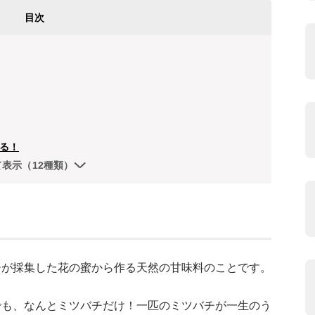
目次
る！
て表示（12種類）
チが採集した花の蜜から作る天然の甘味料のことです。
でも、なんとミツバチだけ！一匹のミツバチが一生のう