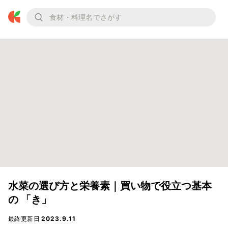
水菜‌の‌選‌び‌方‌と‌栄‌養‌素‌｜‌買‌い‌物‌で‌役‌立‌つ‌基‌本‌
の‌ 「き」‌ ‌
最終更新日
2023.9.11