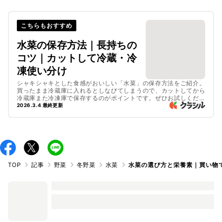
こちらもおすすめ
水菜の保存方法｜長持ちの
コツ｜カットして冷蔵・冷
凍使い分け
シャキシャキとした食感がおいしい「水菜」の保存方法をご紹介。
買ったまま冷蔵庫に入れるとしなびてしまうので、カットしてから
冷蔵庫また冷凍庫で保存するのがポイントです。ぜひお試しくださ
い。
2026.3.4 最終更新
TOP
記事
野菜
冬野菜
水菜
水菜‌の‌選‌び‌方‌と‌栄‌養‌素‌｜‌買‌い‌物‌で