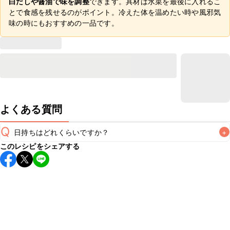
白だしや醤油で味を調整
できます。具材は水菜を最後に入れるこ
とで食感を残せるのがポイント。冷えた体を温めたい時や風邪気
味の時にもおすすめの一品です。
よくある質問
Q
日持ちはどれくらいですか？
+
このレシピをシェアする
保存期間は冷蔵で翌日中が目安です。なるべくお早めにお召
し上がりください。

A
※日持ちは目安です。
こちら
の注意事項をご確認の上、正し