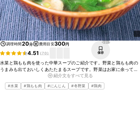
3517
20
300
調理時間
費用目安
分
円
4.51
保存
(
70
)
水菜と鶏もも肉を使った中華スープのご紹介です。野菜と鶏もも肉の
うまみも出ておいしくあたたまるスープです。野菜はお家に余ってい
紹介文をすべて見る
る野菜にかえても良いです。冬の寒い時期にぴったりなのでぜひ作っ
てみてくださいね。
#
水菜
#
鶏もも肉
#
にんじん
#
冬野菜
#
鶏肉