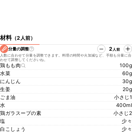
材料
（
2人前
）
2
分量の調整
人前
人数に合わせて分量を調整できます。料理の時間や火加減など、手順も分量に合
わせて調整してくださいね。
鶏もも肉
100g
水菜
60g
にんじん
30g
生姜
20g
ごま油
小さじ1
水
400ml
鶏ガラスープの素
小さじ2
塩
少々
白こしょう
少々