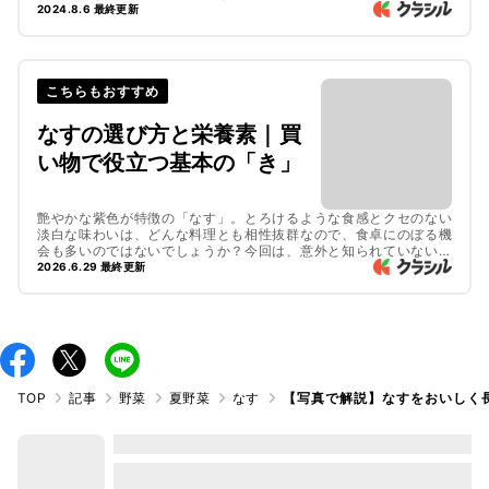
ん！ぜひチェックしてみてくださいね。
2024.8.6 最終更新
こちらもおすすめ
なすの選び方と栄養素｜買
い物で役立つ基本の「き」
艶やかな紫色が特徴の「なす」。とろけるような食感とクセのない
淡白な味わいは、どんな料理とも相性抜群なので、食卓にのぼる機
会も多いのではないでしょうか？今回は、意外と知られていないな
すの栄養素や、おいしいなすの選び方についてご紹介します。ぜひ
2026.6.29 最終更新
参考にしてみてくださいね！
TOP
記事
野菜
夏野菜
なす
【写真で解説】なすをおいしく