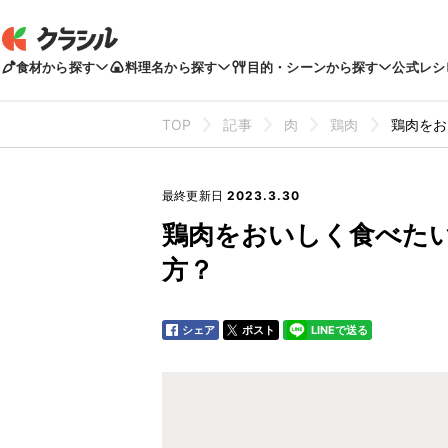
食材から探す
料理名から探す
目的・シーンから探す
公式レシ
TOP
記事
肉
鶏肉
鶏肉をお
最終更新日
2023.3.30
鶏肉をおいしく食べた
方？
シェア
ポスト
LINEで送る