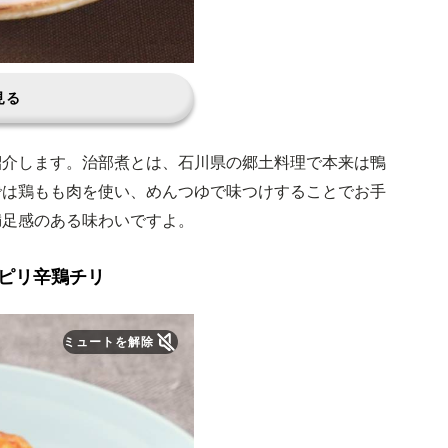
見る
紹介します。治部煮とは、石川県の郷土料理で本来は鴨
では鶏もも肉を使い、めんつゆで味つけすることでお手
満足感のある味わいですよ。
ピリ辛鶏チリ
ミュートを解除