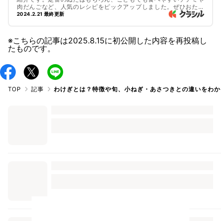
肉だんごなど、人気のレシピをピックアップしました。ぜひおため
しくださいね。
2024.2.21 最終更新
※こちらの記事は
2025.8.15
に初公開した内容を再投稿し
たものです。
TOP
記事
わけぎとは？特徴や旬、小ねぎ・あさつきとの違いをわか