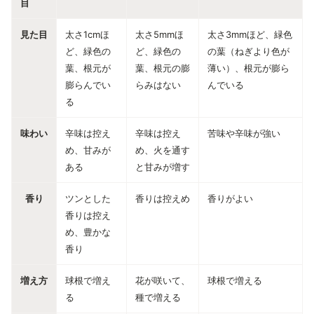
目
見た目
太さ1cmほ
太さ5mmほ
太さ3mmほど、緑色
ど、緑色の
ど、緑色の
の葉（ねぎより色が
葉、根元が
葉、根元の膨
薄い）、根元が膨ら
膨らんでい
らみはない
んでいる
る
味わい
辛味は控え
辛味は控え
苦味や辛味が強い
め、甘みが
め、火を通す
ある
と甘みが増す
香り
ツンとした
香りは控えめ
香りがよい
香りは控え
め、豊かな
香り
増え方
球根で増え
花が咲いて、
球根で増える
る
種で増える