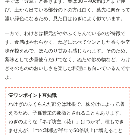
字では「分葱」と書きます。葉は30～40cmほどまで伸
び、土から出ている部分の下の方は白く、葉先に向かって
濃い緑色になるため、見た目はねぎによく似ています。
一方で、わけぎは根元がややふくらんでいるのが特徴で
す。食感はやわらかく、ねぎに比べてツンとした香りや辛
味が控えめで、ほんのり甘みも感じられます。そのため、
薬味として少量使うだけでなく、ぬたや炒め物など、わけ
ぎそのもののおいしさを楽しむ料理にも向いているんです
よ。
💡ワンポイント豆知識
わけぎのふくらんだ部分は球根で、株分けによって増
えるため、子孫繁栄の象徴とされることもあります。
ねぎのような「ネギ坊主（花）」はつかず、種もでき
ませんが、1つの球根が半年で50倍以上に増えること