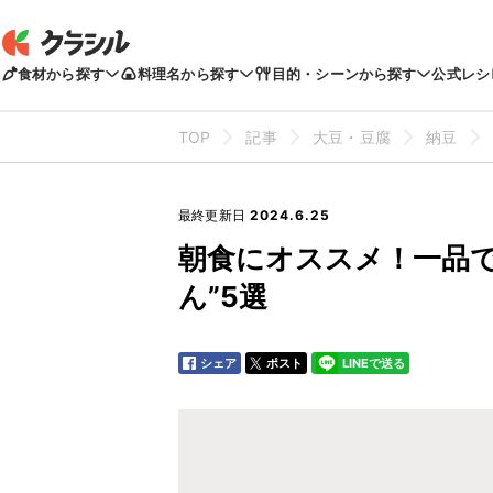
食材から探す
料理名から探す
目的・シーンから探す
公式レシ
TOP
記事
大豆・豆腐
納豆
最終更新日
2024.6.25
朝食にオススメ！一品で
ん”5選
シェア
ポスト
LINEで送る