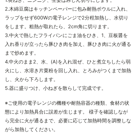
1.長ねぎ、ニンニク、生姜はみじん切りにします。
2.木綿豆腐はキッチンペーパーに包み耐熱ボウルに入れ、
ラップをせず600Wの電子レンジで2分程加熱し、水切り
をします。粗熱が取れたら、2cm角に切ります。
3.中火で熱したフライパンにごま油をひき、1、豆板醤を
入れ香りが立ったら豚ひき肉を加え、豚ひき肉に火が通る
まで炒めます。
4.中火のまま2、水、(A)を入れ混ぜ、ひと煮立ちしたら弱
火にし、水溶き片栗粉を回し入れ、とろみがつくまで加熱
し、火から下ろします。
5.器に盛りつけ、小ねぎを散らして完成です。
※ご使用の電子レンジの機種や耐熱容器の種類、食材の状
態により加熱具合に誤差が生じます。 様子を確認しなが
ら完全に火が通るまで、必要に応じて加熱時間を調整しな
がら加熱してください。