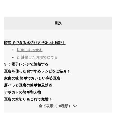
目次
時短でできる水切り方法3つを検証！
1. 重しをのせる
2. 沸騰したお湯でゆでる
3.：電子レンジで加熱する
豆腐を使ったおすすめレシピをご紹介！
家庭の味 簡単でおいしい麻婆豆腐
豚バラと豆腐の簡単和風炒め
アボカドの簡単和え物
豆腐の水切りもこれで完璧！
全て表示（10種類）