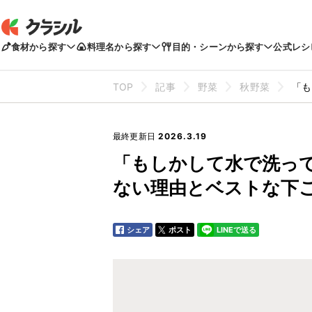
食材から探す
料理名から探す
目的・シーンから探す
公式レシ
TOP
記事
野菜
秋野菜
「も
最終更新日
2026.3.19
「もしかして水で洗って
ない理由とベストな下
シェア
ポスト
LINEで送る