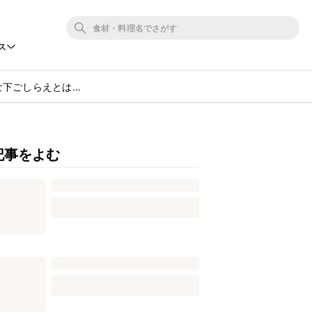
ス
な下ごしらえとは…
記事をよむ