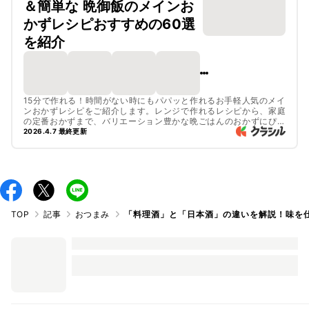
＆簡単な 晩御飯のメインお
かずレシピおすすめの60選
を紹介
15分で作れる！時間がない時にもパパッと作れるお手軽人気のメイ
ンおかずレシピをご紹介します。レンジで作れるレシピから、家庭
の定番おかずまで、バリエーション豊かな晩ごはんのおかずにぴっ
たりのレシピを集めました。ボリュームのある主食や、もう1品のお
2026.4.7 最終更新
かずにぴったりな副菜もご紹介しているので、今夜の献立が決まら
なくて迷ったときにぜひチェックしてみてくださいね。
TOP
記事
おつまみ
「料理酒」と「日本酒」の違いを解説！味を