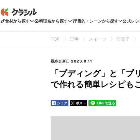
食材から探す
料理名から探す
目的・シーンから探す
公式レシ
TOP
記事
スイーツ
洋菓子
最終更新日
2023.9.11
「プディング」と「プ
で作れる簡単レシピも
シェア
ポスト
LINEで送る