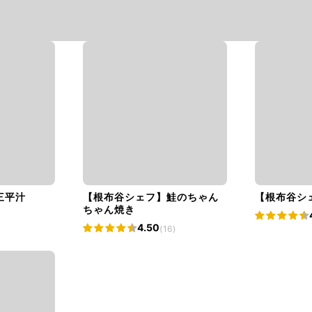
三平汁
【根布谷シェフ】鮭のちゃん
【根布谷シ
ちゃん焼き
4.50
(16)