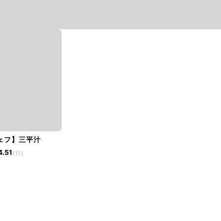
ェフ】三平汁
4.51
(11)