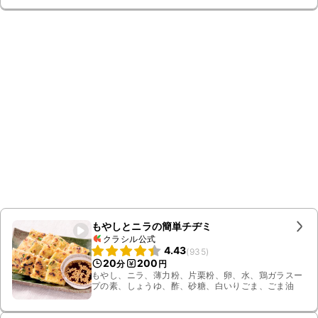
もやしとニラの簡単チヂミ
クラシル公式
4.43
(
935
)
20
200
分
円
もやし、ニラ、薄力粉、片栗粉、卵、水、鶏ガラスー
プの素、しょうゆ、酢、砂糖、白いりごま、ごま油