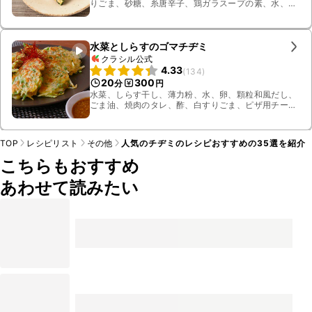
りごま、砂糖、糸唐辛子、鶏ガラスープの素、水、ア
サリ
水菜としらすのゴマチヂミ
クラシル公式
4.33
(
134
)
20
300
分
円
水菜、しらす干し、薄力粉、水、卵、顆粒和風だし、
ごま油、焼肉のタレ、酢、白すりごま、ピザ用チー
ズ、白いりごま
TOP
レシピリスト
その他
人気のチヂミのレシピおすすめの35選を紹介
こちらもおすすめ
あわせて読みたい