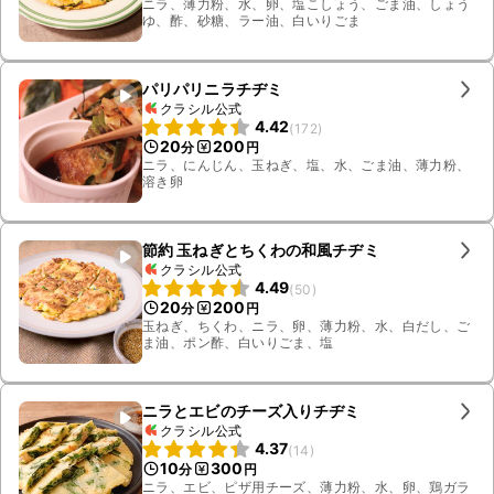
ニラ、薄力粉、水、卵、塩こしょう、ごま油、しょう
ゆ、酢、砂糖、ラー油、白いりごま
パリパリニラチヂミ
クラシル公式
4.42
(
172
)
20
200
分
円
ニラ、にんじん、玉ねぎ、塩、水、ごま油、薄力粉、
溶き卵
節約 玉ねぎとちくわの和風チヂミ
クラシル公式
4.49
(
50
)
20
200
分
円
玉ねぎ、ちくわ、ニラ、卵、薄力粉、水、白だし、ご
ま油、ポン酢、白いりごま、塩
ニラとエビのチーズ入りチヂミ
クラシル公式
4.37
(
14
)
10
300
分
円
ニラ、エビ、ピザ用チーズ、薄力粉、水、卵、鶏ガラ