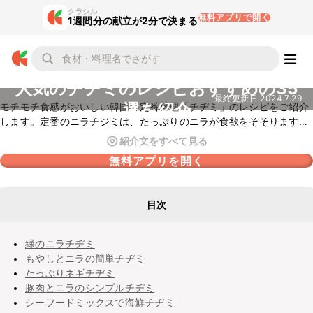
クラシル
無料アプリで開く
1週間分の献立が2分で決まる
人気のチヂミのレシピおすすめの35
最終更新日
2024.7.29
選を紹介
モチモチ食感がおいしい韓国の定番料理「チヂミ」のレシピをご紹介
します。定番のニラチジミは、たっぷりのニラが食欲をそそります
よ。小腹が空いたときやおやつにもぴったりです。本格的なタレの作
紹介文をすべて見る
り方も合わせてご紹介しているので、ぜひチェックしてみてください
無料アプリを開く
ね。
目次
緑のニラチヂミ
もやしとニラの簡単チヂミ
たっぷりネギチヂミ
豚肉とニラのシンプルチヂミ
シーフードミックスで海鮮チヂミ