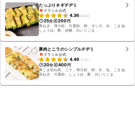
たっぷりネギチヂミ
クラシル公式
4.36
(
444
)
25
200
分
円
青ねぎ、薄力粉、片栗粉、卵、ダシダ、水、ごま油、
しょうゆ、酢、砂糖、白いりごま
豚肉とニラのシンプルチヂミ
クラシル公式
4.49
(
310
)
20
400
分
円
豚こま切れ肉、ニラ、薄力粉、卵、水、塩、ごま油、
長ねぎ、片栗粉、しょうゆ、酢、白いりごま