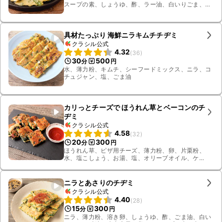
スープの素、しょうゆ、酢、ラー油、白いりごま、砂
糖、ごま油
具材たっぷり 海鮮ニラキムチチヂミ
クラシル公式
4.32
(
36
)
30
500
分
円
水、薄力粉、キムチ、シーフードミックス、ニラ、コ
チュジャン、塩、ごま油
カリっとチーズで ほうれん草とベーコンのチ
ヂミ
クラシル公式
4.58
(
32
)
20
300
分
円
ほうれん草、ピザ用チーズ、薄力粉、卵、片栗粉、
水、塩こしょう、お湯、塩、オリーブオイル、ケ
チャップ、ペッパーソース、薄切りハーフベーコン
ニラとあさりのチヂミ
クラシル公式
4.40
(
28
)
15
300
分
円
ニラ、薄力粉、溶き卵、しょうゆ、酢、ごま油、白い