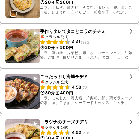
20
200
分
円
ニラ、玉ねぎ、薄力粉、片栗粉、ダシダ、卵、水、ご
ま油、しょうゆ、白いりごま、粉唐辛子、小ねぎ、切
り餅
手作りタレでタコとニラのチヂミ
クラシル公式
4.41
(
232
)
30
500
分
円
ニラ、薄力粉、片栗粉、卵、水、コチュジャン、甜麺
醤、ごま油、白いりごま、玉ねぎ、タコ、しょうゆ、
砂糖、すりおろし生姜、すりおろしニンニク
ニラたっぷり海鮮チヂミ
クラシル公式
4.58
(
78
)
30
400
分
円
ニラ、にんじん、薄力粉、片栗粉、卵、鶏ガラスープ
の素、塩、ごま油、シーフードミックス、キムチ、マ
ヨネーズ、しょうゆ、小ねぎ、水
ニラツナのチーズチヂミ
クラシル公式
4.52
(
216
)
30
200
分
円