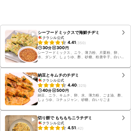
シーフードミックスで海鮮チヂミ
クラシル公式
4.41
(
350
)
30
300
分
円
シーフードミックス、ニラ、薄力粉、片栗粉、卵、
水、ダシダ、しょうゆ、酢、砂糖、粉唐辛子、白いり
ごま、ごま油
納豆とキムチのチヂミ
クラシル公式
4.40
(
325
)
40
500
分
円
納豆、ニラ、キムチ、卵、水、薄力粉、ごま油、酢、
しょうゆ、コチュジャン、砂糖、白いりごま
切り餅で もちもちニラチヂミ
クラシル公式
4.51
(
42
)