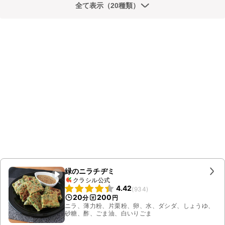
全て表示（20種類）
緑のニラチヂミ
クラシル公式
4.42
(
934
)
20
200
分
円
ニラ、薄力粉、片栗粉、卵、水、ダシダ、しょうゆ、
砂糖、酢、ごま油、白いりごま