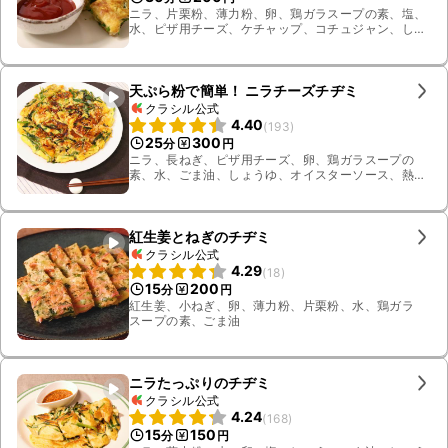
ニラ、片栗粉、薄力粉、卵、鶏ガラスープの素、塩、
水、ピザ用チーズ、ケチャップ、コチュジャン、しょ
うゆ、ごま油、ツナ水煮
天ぷら粉で簡単！ ニラチーズチヂミ
クラシル公式
4.40
(
193
)
25
300
分
円
ニラ、長ねぎ、ピザ用チーズ、卵、鶏ガラスープの
素、水、ごま油、しょうゆ、オイスターソース、熱
湯、天ぷら粉、白いりごま
紅生姜とねぎのチヂミ
クラシル公式
4.29
(
18
)
15
200
分
円
紅生姜、小ねぎ、卵、薄力粉、片栗粉、水、鶏ガラ
スープの素、ごま油
ニラたっぷりのチヂミ
クラシル公式
4.24
(
168
)
15
150
分
円