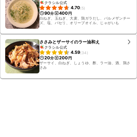
クラシル公式
4.70
(
5
)
90
400
分
円
白ねぎ、玉ねぎ、大麦、鶏ガラだし、パルメザンチー
ズ、塩、パセリ、オリーブオイル、じゃがいも
ささみとザーサイのラー油和え
クラシル公式
4.59
(
34
)
20
200
分
円
ザーサイ、白ねぎ、しょうゆ、酢、ラー油、酒、鶏さ
さみ