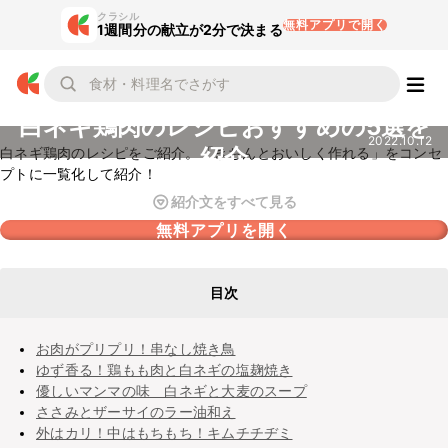
クラシル
無料アプリで開く
1週間分の献立が2分で決まる
白ネギ鶏肉のレシピおすすめの5選を
2022.10.12
紹介
白ネギ鶏肉のレシピをご紹介。「きちんとおいしく作れる」をコンセ
プトに一覧化して紹介！
紹介文をすべて見る
無料アプリを開く
目次
お肉がプリプリ！串なし焼き鳥
ゆず香る！鶏もも肉と白ネギの塩麹焼き
優しいマンマの味 白ネギと大麦のスープ
ささみとザーサイのラー油和え
外はカリ！中はもちもち！キムチチヂミ