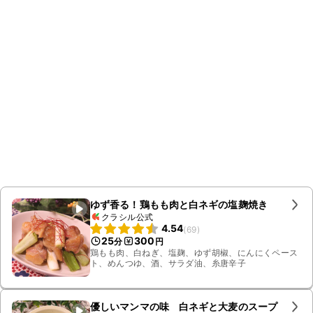
ゆず香る！鶏もも肉と白ネギの塩麹焼き
クラシル公式
4.54
(
69
)
25
300
分
円
鶏もも肉、白ねぎ、塩麹、ゆず胡椒、にんにくペース
ト、めんつゆ、酒、サラダ油、糸唐辛子
優しいマンマの味 白ネギと大麦のスープ