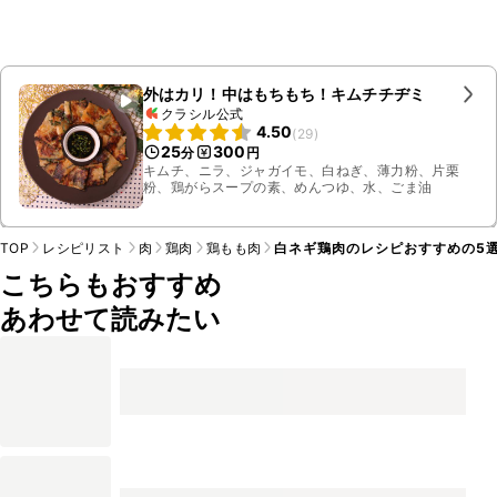
外はカリ！中はもちもち！キムチチヂミ
クラシル公式
4.50
(
29
)
25
300
分
円
キムチ、ニラ、ジャガイモ、白ねぎ、薄力粉、片栗
粉、鶏がらスープの素、めんつゆ、水、ごま油
TOP
レシピリスト
肉
鶏肉
鶏もも肉
白ネギ鶏肉のレシピおすすめの5
こちらもおすすめ
あわせて読みたい