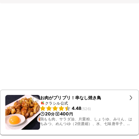
お肉がプリプリ！串なし焼き鳥
クラシル公式
4.48
(
526
)
20
400
分
円
鶏もも肉、サラダ油、片栗粉、しょうゆ、みりん、は
ちみつ、めんつゆ（2倍濃縮）、水、七味唐辛子、卵
黄、長ねぎ