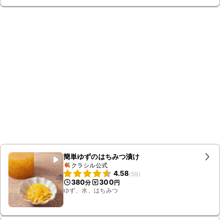
簡単ゆずのはちみつ漬け
クラシル公式
4.58
(
59
)
380
300
分
円
ゆず、水、はちみつ