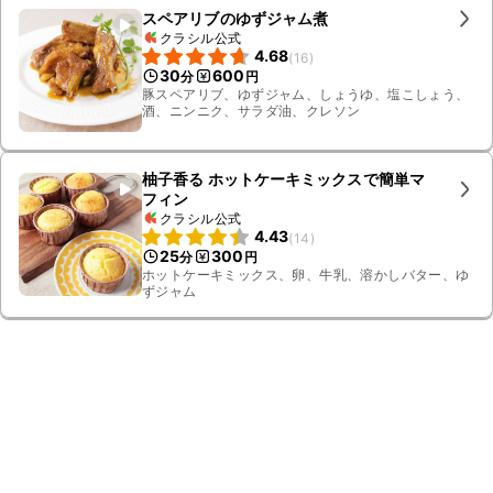
スペアリブのゆずジャム煮
クラシル公式
4.68
(
16
)
30
600
分
円
豚スペアリブ、ゆずジャム、しょうゆ、塩こしょう、
酒、ニンニク、サラダ油、クレソン
柚子香る ホットケーキミックスで簡単マ
フィン
クラシル公式
4.43
(
14
)
25
300
分
円
ホットケーキミックス、卵、牛乳、溶かしバター、ゆ
ずジャム