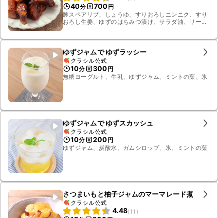
40
700
分
円
豚スペアリブ、しょうゆ、すりおろしニンニク、すり
おろし生姜、ゆずのはちみつ漬け、サラダ油、リーフ
レタス
ゆずジャムで ゆずラッシー
クラシル公式
10
300
分
円
無糖ヨーグルト、牛乳、ゆずジャム、ミントの葉、氷
ゆずジャムで ゆずスカッシュ
クラシル公式
10
200
分
円
ゆずジャム、炭酸水、ガムシロップ、氷、ミントの葉
さつまいもと柚子ジャムのマーマレード煮
クラシル公式
4.48
(
11
)