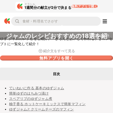
クラシル
無料アプリで開く
1週間分の献立が2分で決まる
ゆず
ジャムのレシピおすすめの18選を紹
2022.7.29
ゆず ジャムのレシピをご紹介。「きちんとおいしく作れる」をコンセ
介
プトに一覧化して紹介！
紹介文をすべて見る
無料アプリを開く
目次
ていねいに作る 基本のゆずジャム
簡単ゆずのはちみつ漬け
スペアリブのゆずジャム煮
柚子香る ホットケーキミックスで簡単マフィン
ゆずジャムとクリームチーズのマフィン