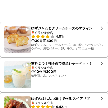
ゆずジャムとクリームチーズのマフィン
クラシル公式
4.01
(
12
)
30
400
分
円
ゆずジャム、クリームチーズ、薄力粉、ベーキングパ
ウダー、無塩バター、卵、牛乳、グラニュー糖
材料２つ！柚子茶で簡単シャーベット！
クラシル公式
10
300
分
円
柚子茶、水、スペアミント
ゆずのはちみつ漬けで作る スペアリブ
クラシル公式
4.42
(
7
)