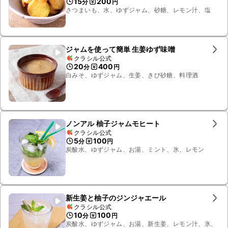
15
200
分
円
さつまいも、水、ゆずジャム、砂糖、レモン汁、塩
ジャムを使って簡単 生姜ゆず味噌
クラシル公式
20
400
分
円
白みそ、ゆずジャム、生姜、きび砂糖、料理酒
ノンアル 柚子ジャムモヒート
クラシル公式
5
100
分
円
炭酸水、ゆずジャム、お湯、ミント、氷、レモン
新生姜と柚子のジンジャエール
クラシル公式
10
100
分
円
炭酸水、ゆずジャム、お湯、新生姜、レモン汁、氷、