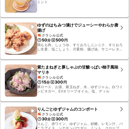
ミント
ゆずのはちみつ漬けでジューシーやわらか唐
揚げ
クラシル公式
50
500
分
円
鶏もも肉、しょうゆ、すりおろしニンニク、すりおろ
し生姜、塩こしょう、片栗粉、揚げ油、サニーレタ
ス、ゆずのはちみつ漬け
紫たまねぎと豚しゃぶの甘酸っぱい柚子風味
マリネ
クラシル公式
15
300
分
円
豚ロース、お湯、紫玉ねぎ、水、ゆずジャム、白ワイ
ンビネガー、EVオリーブオイル、塩、ディル
りんごとゆずジャムのコンポート
クラシル公式
30
300
分
円
りんご、赤ワイン、ゆずジャム、砂糖、レモン汁、バ
ニラアイス、シナモンパウダー、ミント、クローブ