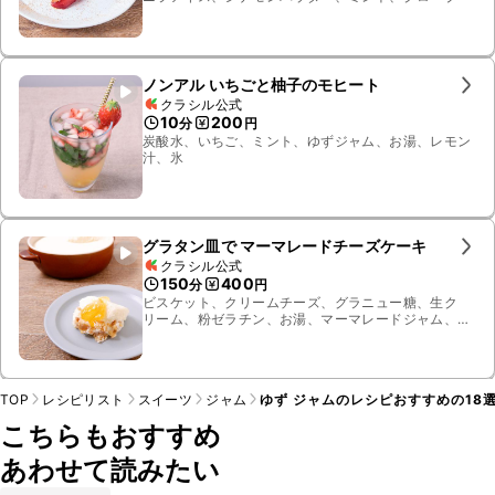
ノンアル いちごと柚子のモヒート
クラシル公式
10
200
分
円
炭酸水、いちご、ミント、ゆずジャム、お湯、レモン
汁、氷
グラタン皿で マーマレードチーズケーキ
クラシル公式
150
400
分
円
ビスケット、クリームチーズ、グラニュー糖、生ク
リーム、粉ゼラチン、お湯、マーマレードジャム、溶
かし無塩バター、水
TOP
レシピリスト
スイーツ
ジャム
ゆず ジャムのレシピおすすめの18
こちらもおすすめ
あわせて読みたい