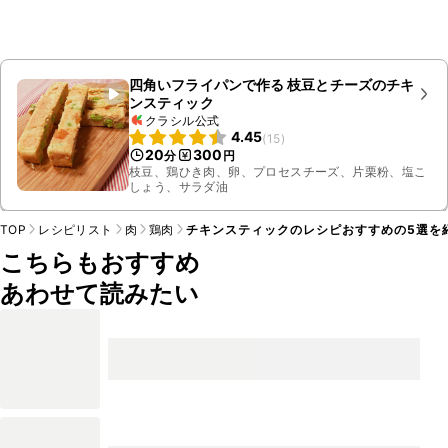
四角いフライパンで作る 枝豆とチーズのチキ
ンスティック
クラシル公式
4.45
(
15
)
20
300
分
円
枝豆、鶏ひき肉、卵、プロセスチーズ、片栗粉、塩こ
しょう、サラダ油
TOP
レシピリスト
肉
鶏肉
チキンスティックのレシピおすすめの5選を
こちらもおすすめ
あわせて読みたい