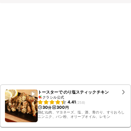
トースターで のり塩スティックチキン
クラシル公式
4.41
(
258
)
30
300
分
円
鶏むね肉、マヨネーズ、塩、酒、青のり、すりおろし
ニンニク、パン粉、オリーブオイル、レモン