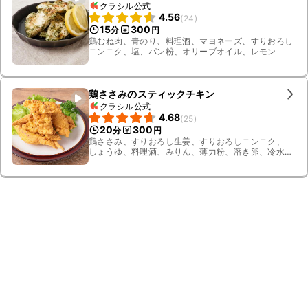
クラシル公式
4.56
(
24
)
15
300
分
円
鶏むね肉、青のり、料理酒、マヨネーズ、すりおろし
ニンニク、塩、パン粉、オリーブオイル、レモン
鶏ささみのスティックチキン
クラシル公式
4.68
(
25
)
20
300
分
円
鶏ささみ、すりおろし生姜、すりおろしニンニク、
しょうゆ、料理酒、みりん、薄力粉、溶き卵、冷水、
揚げ油、グリーンリーフ