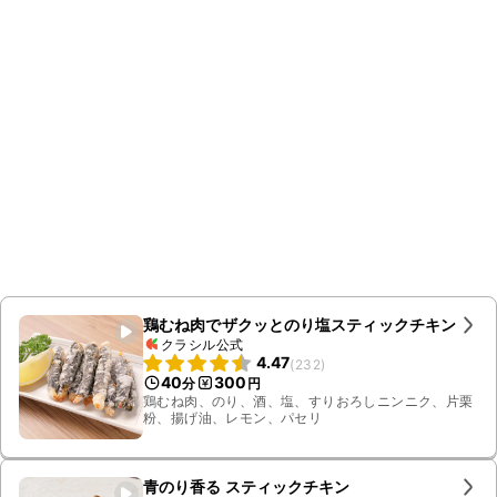
鶏むね肉でザクッとのり塩スティックチキン
クラシル公式
4.47
(
232
)
40
300
分
円
鶏むね肉、のり、酒、塩、すりおろしニンニク、片栗
粉、揚げ油、レモン、パセリ
青のり香る スティックチキン