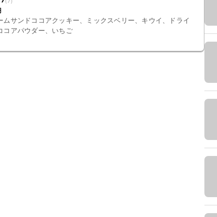
(
7
)
円
ームサンドココアクッキー、ミックスベリー、キウイ、ドライ
ココアパウダー、いちご