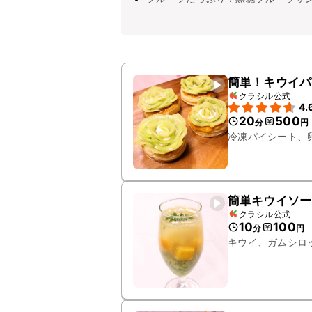
簡単！キウイパ
クラシル公式
4.
20
500
分
円
冷凍パイシート、
簡単キウイソー
クラシル公式
10
100
分
円
キウイ、ガムシロ