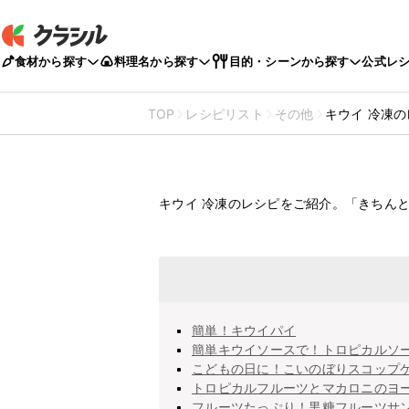
食材から探す
料理名から探す
目的・シーンから探す
公式レ
TOP
レシピリスト
その他
キウイ 冷凍
キウイ
冷凍のレ
キウイ 冷凍のレシピをご紹介。「きちん
簡単！キウイパイ
簡単キウイソースで！トロピカルソ
こどもの日に！こいのぼりスコップ
トロピカルフルーツとマカロニのヨ
フルーツたっぷり！黒糖フルーツサ