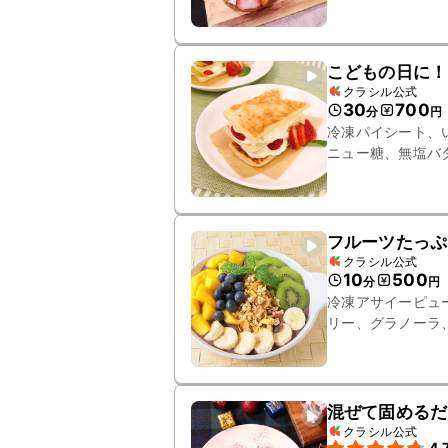
こどもの日に！
クラシル公式
30
700
分
円
冷凍パイシート、
ニュー糖、無塩バ
フルーツたっぷ
クラシル公式
10
500
分
円
冷凍アサイーピュ
リー、グラノーラ
混ぜて固めるだ
クラシル公式
4.