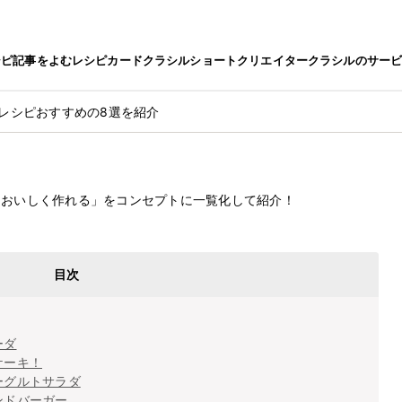
シピ
記事をよむ
レシピカード
クラシルショート
クリエイター
クラシルのサー
のレシピおすすめの8選を紹介
2022.9.15
シピおすすめの8選を紹介
とおいしく作れる」をコンセプトに一覧化して紹介！
目次
ーダ
ケーキ！
ーグルトサラダ
ンドバーガー