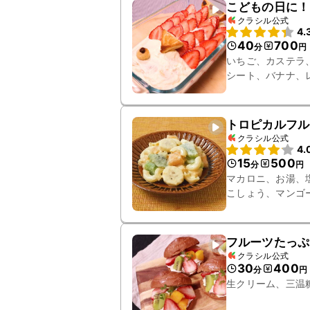
こどもの日に！
クラシル公式
4.
40
700
分
円
いちご、カステラ
シート、バナナ、
トロピカルフル
クラシル公式
4.
15
500
分
円
マカロニ、お湯、
こしょう、マンゴ
フルーツたっぷ
クラシル公式
30
400
分
円
生クリーム、三温