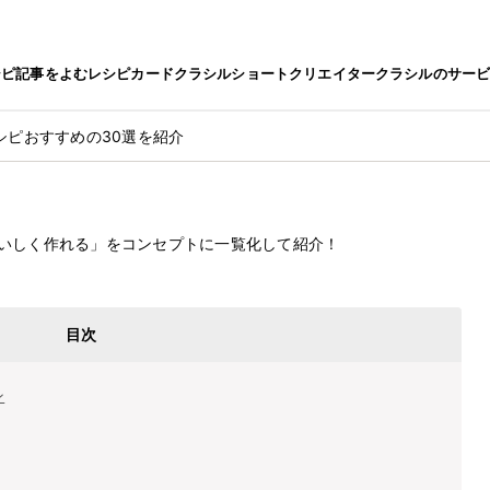
シピ
記事をよむ
レシピカード
クラシルショート
クリエイター
クラシルのサー
シピおすすめの30選を紹介
シピおすすめの30選を紹介
最終更新日
2025.12.2
いしく作れる」をコンセプトに一覧化して紹介！
目次
ン