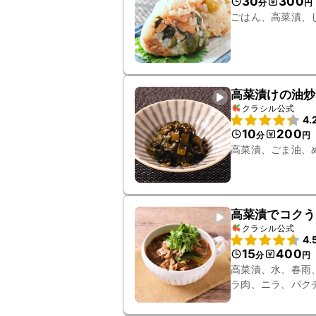
30
300
分
円
ごはん、高菜漬、
高菜漬けの油炒
クラシル公式
4.
10
200
分
円
高菜漬、ごま油、
高菜漬でコクう
クラシル公式
4.
15
400
分
円
高菜漬、水、春雨
ラ肉、ニラ、パク