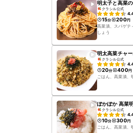
明太子と高菜の
クラシル公式
4.
15
200
分
円
高菜漬、スパゲテ
しょう
明太高菜チャー
クラシル公式
4.
20
400
分
円
ごはん、高菜漬、
ぽかぽか 高菜
クラシル公式
4.
10
300
分
円
ごはん、高菜漬、