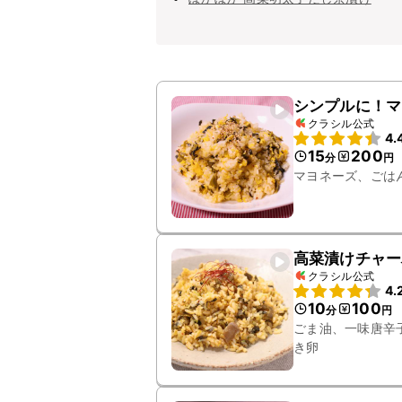
シンプルに！マ
クラシル公式
4.
15
200
分
円
マヨネーズ、ごは
高菜漬けチャー
クラシル公式
4.
10
100
分
円
ごま油、一味唐辛
き卵