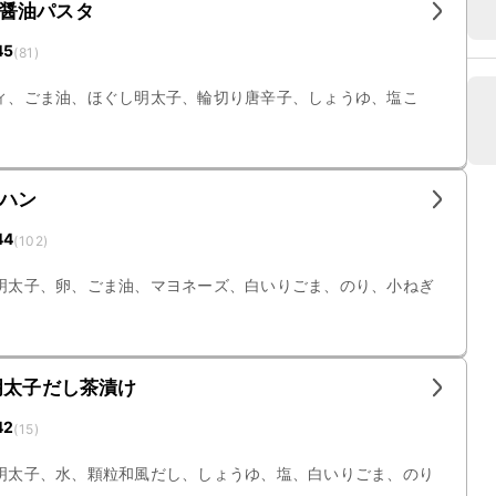
醤油パスタ
45
(
81
)
ィ、ごま油、ほぐし明太子、輪切り唐辛子、しょうゆ、塩こ
ハン
44
(
102
)
明太子、卵、ごま油、マヨネーズ、白いりごま、のり、小ねぎ
明太子だし茶漬け
42
(
15
)
明太子、水、顆粒和風だし、しょうゆ、塩、白いりごま、のり