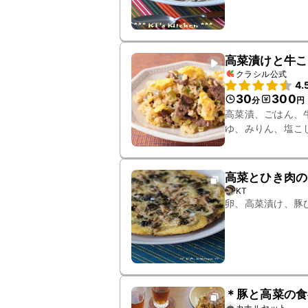
高菜漬けと牛こ
クラシル公式
4.
30
300
分
円
高菜漬、ごはん、
ゆ、みりん、塩こ
高菜とひき肉の
KT
卵、高菜漬け、豚
＊豚と高菜の食
カナルセット