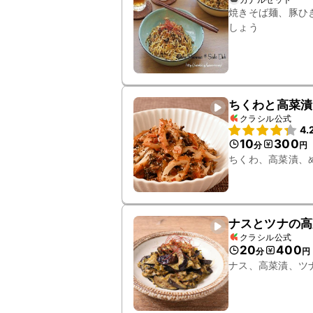
焼きそば麺、豚ひ
しょう
ちくわと高菜漬
クラシル公式
4.
10
300
分
円
ちくわ、高菜漬、
ナスとツナの高
クラシル公式
20
400
分
円
ナス、高菜漬、ツ