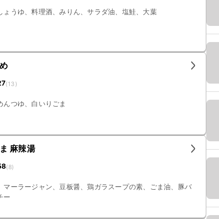
しょうゆ、料理酒、みりん、サラダ油、塩鮭、大葉
め
27
(
13
)
めんつゆ、白いりごま
ま 麻辣湯
58
(
8
)
、マーラージャン、豆板醤、鶏ガラスープの素、ごま油、豚バ
チー