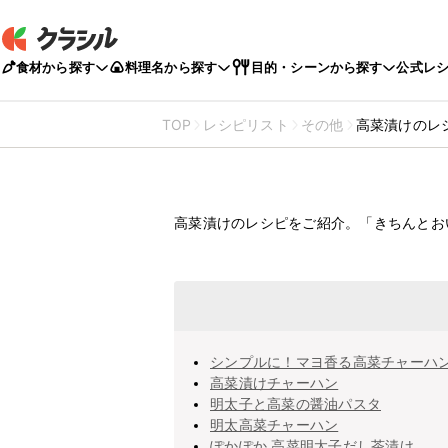
食材から探す
料理名から探す
目的・シーンから探す
公式レ
TOP
レシピリスト
その他
高菜漬けのレ
高菜漬けのレ
高菜漬けのレシピをご紹介。「きちんとお
シンプルに！マヨ香る高菜チャーハ
高菜漬けチャーハン
明太子と高菜の醤油パスタ
明太高菜チャーハン
ぽかぽか 高菜明太子だし茶漬け