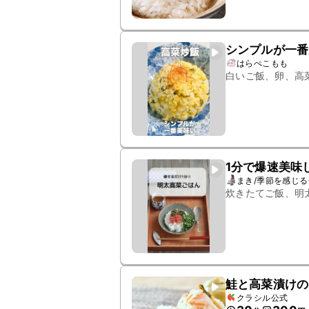
シンプルが一番
はらぺこもも
白いご飯、卵、高
1分で爆速美味
まき/季節を感じ
炊きたてご飯、明
鮭と高菜漬けの
クラシル公式