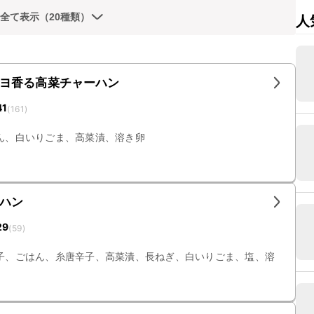
全て表示（20種類）
人
ヨ香る高菜チャーハン
41
(
161
)
ん、白いりごま、高菜漬、溶き卵
ハン
29
(
59
)
子、ごはん、糸唐辛子、高菜漬、長ねぎ、白いりごま、塩、溶