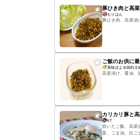
豚ひき肉と高菜
もりはん
豚ひき肉、高菜漬
ご飯のお供に最
美味ぽよ🌼節約主
高菜漬け、醤油、
カリカリ豚と高
KT
炊いたご飯、高菜
姜、ごま油、白ご