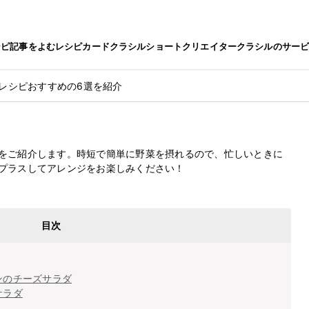
シピ
記事をよむ
レシピカード
クラシルショート
クリエイター
クラシルのサー
のレシピおすすめの6選を紹介
最終更新日
2022.10.14
シピおすすめの6選を紹介
をご紹介します。時短で簡単に野菜を摂れるので、忙しいときに
プラスしてアレンジをお楽しみください！
目次
ンのチーズサラダ
サラダ