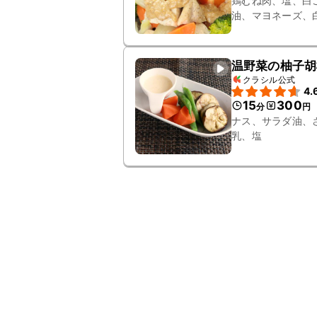
鶏むね肉、塩、白
油、マヨネーズ、
温野菜の柚子胡
クラシル公式
4.
15
300
分
円
ナス、サラダ油、
乳、塩