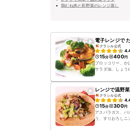
鶏むね肉と彩野菜のレンジ蒸し
電子レンジで 
クラシル公式
4.
15
400
分
円
ブロッコリー、か
サラダ油、しょう
レンジで温野菜
クラシル公式
4.
15
300
分
円
アスパラガス、パ
う、すりおろしニ