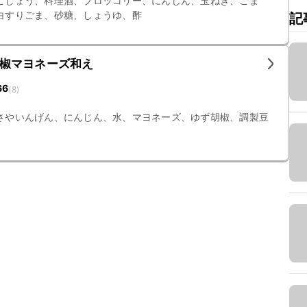
こしょう、料理酒、ブロッコリー、にんじん、玉ねぎ、ごま
白すりごま、砂糖、しょうゆ、酢
記
椒マヨネーズ和え
66
(
8
)
さやいんげん、にんじん、水、マヨネーズ、ゆず胡椒、調製豆