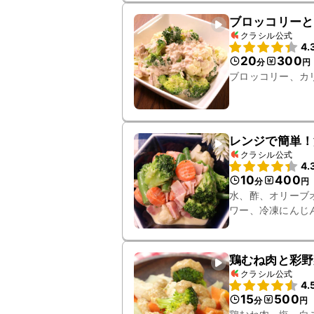
ブロッコリーと
クラシル公式
4.
20
300
分
円
ブロッコリー、カ
レンジで簡単！
クラシル公式
4.
10
400
分
円
水、酢、オリーブ
ワー、冷凍にんじ
鶏むね肉と彩野
クラシル公式
4.
15
500
分
円