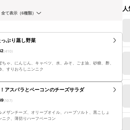
人
全て表示（6種類）
たっぷり蒸し野菜
42
(
410
)
ぼちゃ、にんじん、キャベツ、水、みそ、ごま油、砂糖、酢、
ゆ、すりおろしニンニク
！アスパラとベーコンのチーズサラダ
49
(
107
)
ルメザンチーズ、オリーブオイル、ハーブソルト、黒こしょ
ンニク、薄切りハーフベーコン