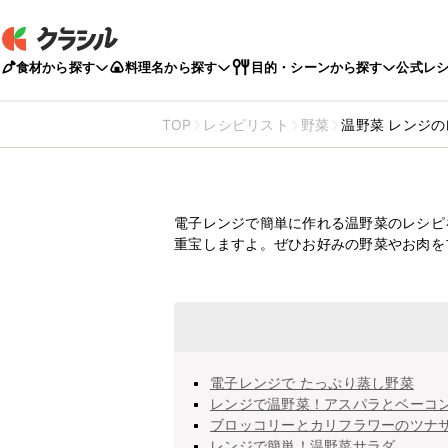
食材から探す
料理名から探す
目的・シーンから探す
公式レ
TOP
レシピリスト
野菜
温野菜 レンジ
温野菜
レンジのレ
電子レンジで簡単に作れる温野菜のレシピ
重宝しますよ。ぜひお好みの野菜やお肉を
電子レンジで たっぷり蒸し野菜
レンジで温野菜！アスパラとベーコ
ブロッコリーとカリフラワーのツナ
レンジで簡単！温野菜サラダ