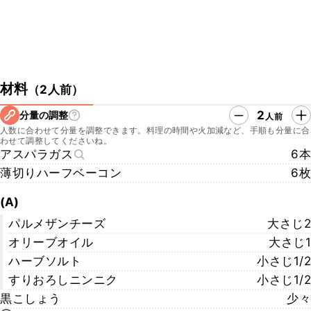
材料
（
2人前
）
2
分量の調整
人前
人数に合わせて分量を調整できます。料理の時間や火加減など、手順も分量に合
わせて調整してくださいね。
アスパラガス
6本
薄切りハーフベーコン
6枚
(A)
パルメザンチーズ
大さじ2
オリーブオイル
大さじ1
ハーブソルト
小さじ1/2
すりおろしニンニク
小さじ1/2
黒こしょう
少々