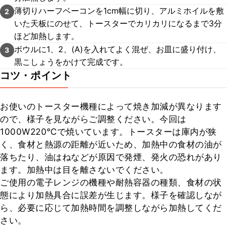
薄切りハーフベーコンを1cm幅に切り、アルミホイルを敷
2
いた天板にのせて、トースターでカリカリになるまで3分
ほど加熱します。
ボウルに1、2、(A)を入れてよく混ぜ、お皿に盛り付け、
3
黒こしょうをかけて完成です。
コツ・ポイント
お使いのトースター機種によって焼き加減が異なります
ので、様子を見ながらご調整ください。今回は
1000W220℃で焼いています。トースターは庫内が狭
く、食材と熱源の距離が近いため、加熱中の食材の油が
落ちたり、油はねなどが原因で発煙、発火の恐れがあり
ます。加熱中は目を離さないでください。

ご使用の電子レンジの機種や耐熱容器の種類、食材の状
態により加熱具合に誤差が生じます。様子を確認しなが
ら、必要に応じて加熱時間を調整しながら加熱してくだ
さい。