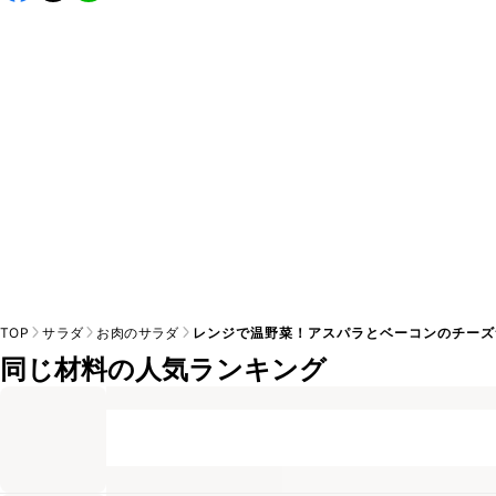
※日持ちは目安です。
こちら
の注意事項をご確認の上、正し
TOP
サラダ
お肉のサラダ
レンジで温野菜！アスパラとベーコンのチーズ
同じ材料の人気ランキング