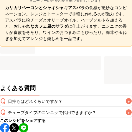
※ユーザーの声をAIが自動で要約しています
カリカリベーコンとシャキシャキアスパラ
の食感が絶妙なコンビ
ネーション。レンジとトースターで手軽に作れるのが魅力です。
アスパラに粉チーズとオリーブオイル、ハーブソルトを加える
と、
おしゃれなカフェ風のサラダ
に仕上がります。ニンニクの香
りが食欲をそそり、ワインのおつまみにもぴったり。舞茸や玉ね
ぎを加えてアレンジも楽しめる一品です。
よくある質問
Q
日持ちはどれくらいですか？
+
Q
チューブタイプのニンニクで代用できますか？
+
保存期間は冷蔵で当日中が目安です。なるべくお早めにお召
このレシピをシェアする
し上がりください。

A
チューブタイプのニンニクを使用してもお作りいただけま
A
す。小さじ1/2を目安に加え、お好みの風味になるようご調節