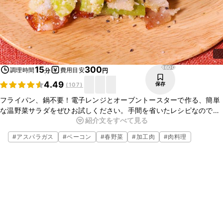
8600
15
300
調理時間
費用目安
分
円
4.49
保存
(
107
)
フライパン、鍋不要！電子レンジとオーブントースターで作る、簡単
な温野菜サラダをぜひお試しください。手間を省いたレシピなのでお
紹介文をすべて見る
忙しい方にはもってこいの一品です。オーブンでカリカリに仕上げた
ベーコンと、粉チーズが旨味とコクを引き出してくれますよ。
#
アスパラガス
#
ベーコン
#
春野菜
#
加工肉
#
肉料理