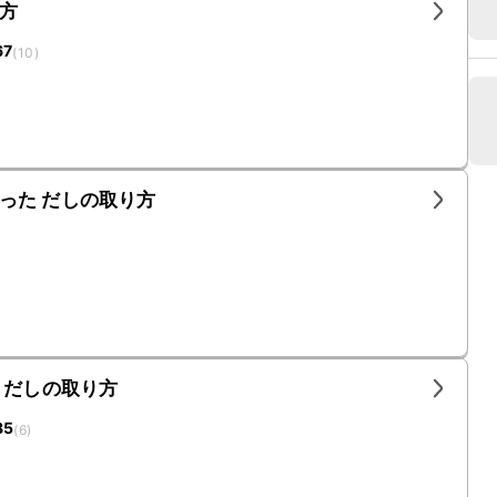
方
67
(
10
)
った だしの取り方
 だしの取り方
85
(
6
)