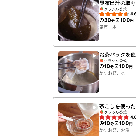
昆布出汁の取り
クラシル公式
4.
30
100
分
円
昆布、水
お茶パックを使
クラシル公式
10
100
分
円
かつお節、水
茶こしを使った
クラシル公式
4.
10
100
分
円
かつお節、お湯