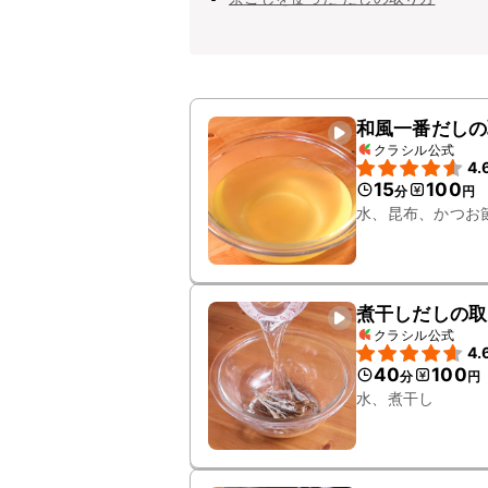
和風一番だしの
クラシル公式
4.
15
100
分
円
水、昆布、かつお
煮干しだしの取
クラシル公式
4.
40
100
分
円
水、煮干し