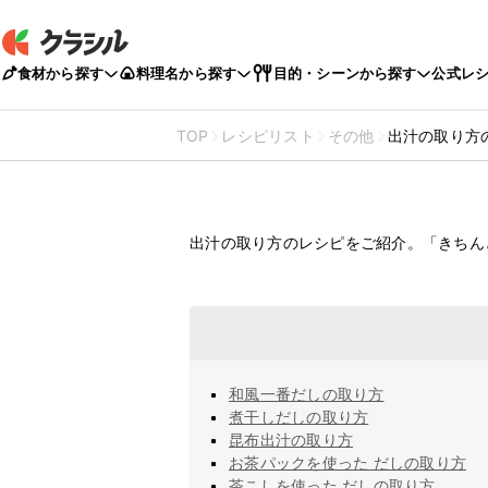
食材から探す
料理名から探す
目的・シーンから探す
公式レ
TOP
レシピリスト
その他
出汁の取り方
出汁の取り方
出汁の取り方のレシピをご紹介。「きちん
和風一番だしの取り方
煮干しだしの取り方
昆布出汁の取り方
お茶パックを使った だしの取り方
茶こしを使った だしの取り方