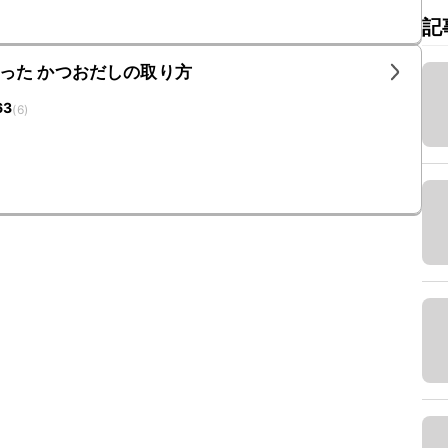
記
った かつおだしの取り方
63
(
6
)