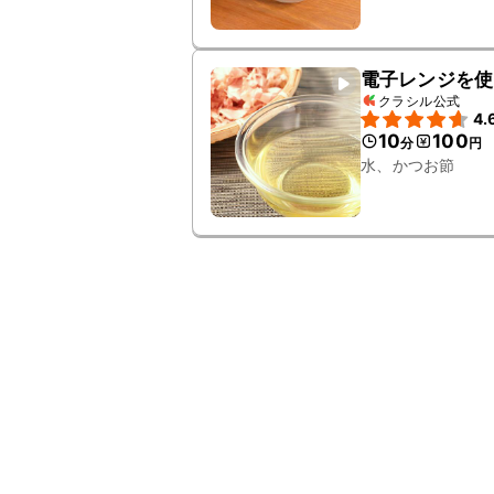
電子レンジを使
クラシル公式
4.
10
100
分
円
水、かつお節