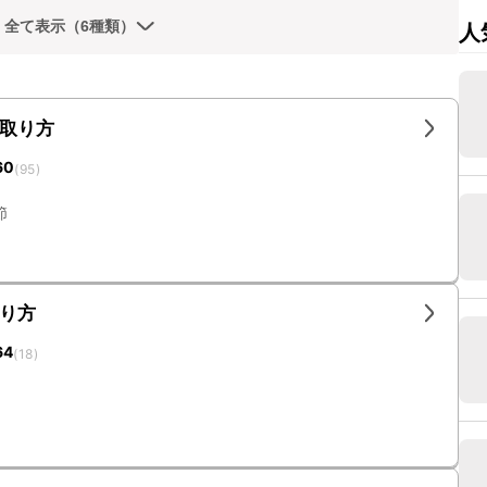
全て表示（6種類）
人
取り方
60
(
95
)
節
り方
64
(
18
)