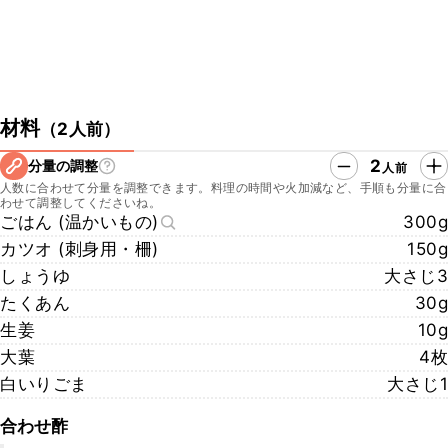
材料
（
2人前
）
2
分量の調整
人前
人数に合わせて分量を調整できます。料理の時間や火加減など、手順も分量に合
わせて調整してくださいね。
ごはん (温かいもの)
300g
カツオ (刺身用・柵)
150g
しょうゆ
大さじ3
たくあん
30g
生姜
10g
大葉
4枚
白いりごま
大さじ1
合わせ酢