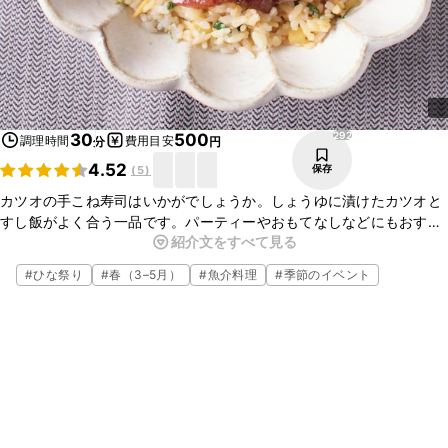
292
30
500
調理時間
費用目安
分
円
4.52
保存
(
5
)
カツオの手こね寿司はいかがでしょうか。しょうゆに漬けたカツオと
すし飯がよく合う一品です。パーティーやおもてなしなどにもおすす
紹介文をすべて見る
めです。マグロの刺身やカツオのたたきでもできますのでぜひ試して
みてくださいね！
#
ひな祭り
#
春（3–5月）
#
魚介料理
#
季節のイベント