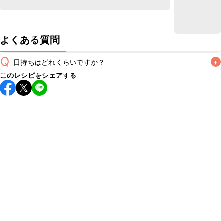
よくある質問
Q
日持ちはどれくらいですか？
+
このレシピをシェアする
保存期間は冷蔵で当日中が目安です。なるべくお早めにお召
し上がりください。

A
※日持ちは目安です。
こちら
の注意事項をご確認の上、正し