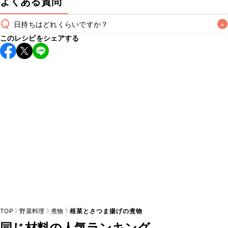
よくある質問
Q
日持ちはどれくらいですか？
+
このレシピをシェアする
保存期間は冷蔵で翌日中が目安です。なるべくお早めにお召
し上がりください。

A
※日持ちは目安です。
こちら
の注意事項をご確認の上、正し
TOP
野菜料理
煮物
根菜とさつま揚げの煮物
同じ材料の人気ランキング