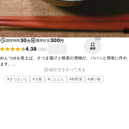
6721
30
300
調理時間
費用目安
分
円
4.38
保存
(
182
)
めんつゆを使えば、さつま揚げと根菜の煮物が、パパッと簡単に作れ
ます。
紹介文をすべて見る
柔らかく煮た根菜とさつま揚げは、しっかり味が染みていてご飯のお
かずにぴったりですよ。
#
さつまいも
#
大根
#
にんじん
#
秋野菜
#
練り物
お酒のおつまみにも、とても合うので、ぜひ作ってみてくださいね