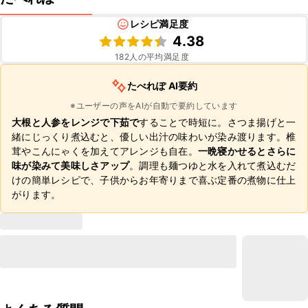
レシピ満足度
4.38
182
人の平均満足度
たべれぽ AI要約
※ユーザーの声をAIが自動で要約しています
大根と人参をレンジで下茹で
することで時短に。さつま揚げと一
緒にじっくり煮込むと、優しい出汁の味わいが染み渡ります。椎
茸やこんにゃくを加えてアレンジも自在。
一晩寝かせるとさらに
味が染みて美味しさアップ
。調理も麺つゆと水を入れて煮込むだ
けの簡単レシピで、子供からお年寄りまで喜ぶ定番の煮物に仕上
がります。