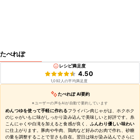
たべれぽ
レシピ満足度
4.50
1,092
人の平均満足度
たべれぽ AI要約
※ユーザーの声をAIが自動で要約しています
めんつゆを使って手軽に作れる
フライパン肉じゃがは、ホクホク
のじゃがいもに味がしっかり染み込んで美味しいと好評です。糸
こんにゃくや白滝を加えると食感が良く、
ふんわり優しい味わい
に仕上がります。豚肉や牛肉、鶏肉など好みのお肉で作れ、砂糖
の量を調整することで甘さも自在。翌日は味が染み込んでさらに