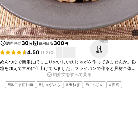
52.4K
30
300
調理時間
費用目安
分
円
4.50
保存
(
1,092
)
めんつゆで簡単にほっこりおいしい肉じゃがを作ってみませんか。砂
糖を加えて甘めに仕上げてみました。フライパンで作ると具材全体に
紹介文をすべて見る
味が染みて、時短にもなります。お好みでしらたきや、絹さやを加え
てアレンジしてみてください。
#
豚こま切れ肉
#
じゃがいも
#
玉ねぎ
#
にんじん
#
豚肉