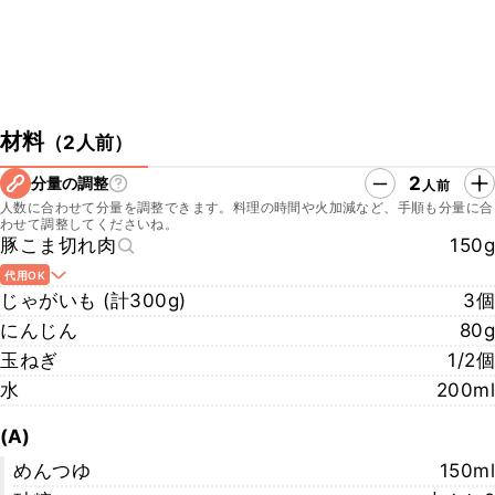
材料
（
2人前
）
2
分量の調整
人前
人数に合わせて分量を調整できます。料理の時間や火加減など、手順も分量に合
わせて調整してくださいね。
豚こま切れ肉
150g
代用OK
じゃがいも (計300g)
3個
にんじん
80g
玉ねぎ
1/2個
水
200ml
(A)
めんつゆ
150ml