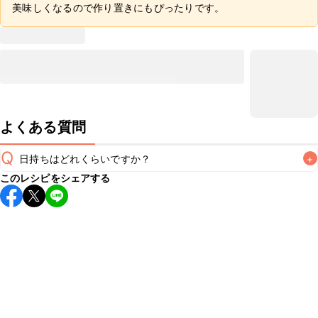
美味しくなるので作り置きにもぴったりです。
よくある質問
Q
日持ちはどれくらいですか？
+
このレシピをシェアする
保存期間は冷蔵で翌日中が目安です。なるべくお早めにお召
し上がりください。

A
※日持ちは目安です。
こちら
の注意事項をご確認の上、正し