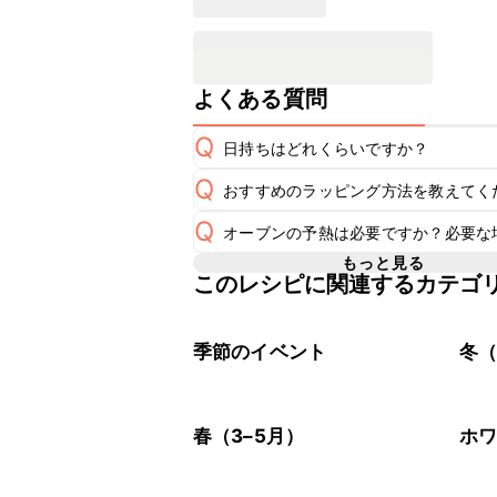
よくある質問
Q
日持ちはどれくらいですか？
Q
おすすめのラッピング方法を教えてく
A
Q
オーブンの予熱は必要ですか？必要な
A
こちら
もっと見る
このレシピに関連するカテゴ
レシピでは170℃に予熱したオーブ
A
を使用してください。予熱機能がない
季節のイベント
冬（
春（3–5月）
ホ