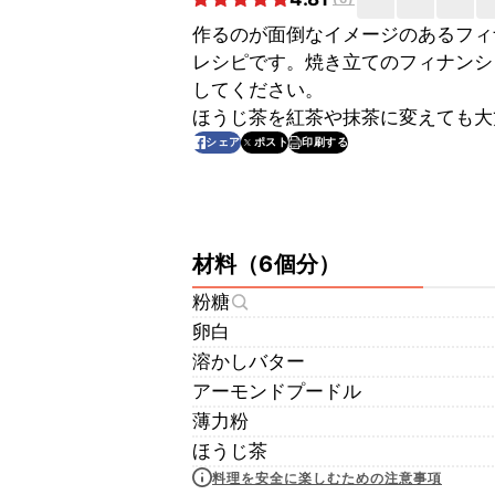
作るのが面倒なイメージのあるフィ
レシピです。焼き立てのフィナンシ
してください。
ほうじ茶を紅茶や抹茶に変えても大
印刷する
シェア
ポスト
材料
（
6個分
）
粉糖
卵白
溶かしバター
アーモンドプードル
薄力粉
ほうじ茶
料理を安全に楽しむための注意事項