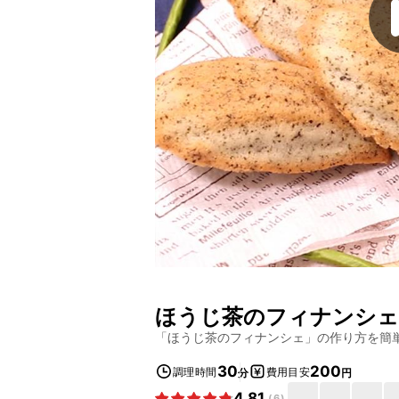
ほうじ茶のフィナンシェ
「
ほうじ茶のフィナンシェ
」の作り方を簡
30
200
調理時間
費用目安
分
円
4.81
(
6
)