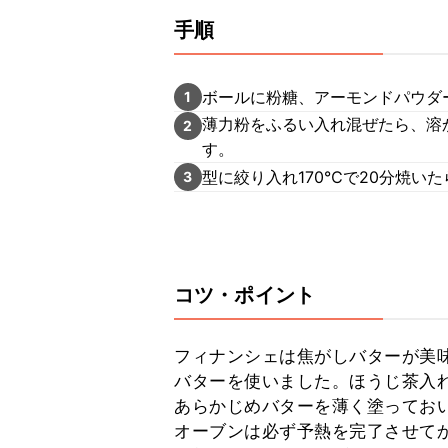
手順
ボールに粉糖、アーモンドパウダ
1
薄力粉をふるい入れ混ぜたら、溶
2
す。
型に絞り入れ170℃で20分焼い
3
コツ・ポイント
フィナンシェは焦がしバターが美
バターを使いました。ほうじ茶入
あらかじめバターを薄く塗っておい
オーブンは必ず予熱を完了させてか