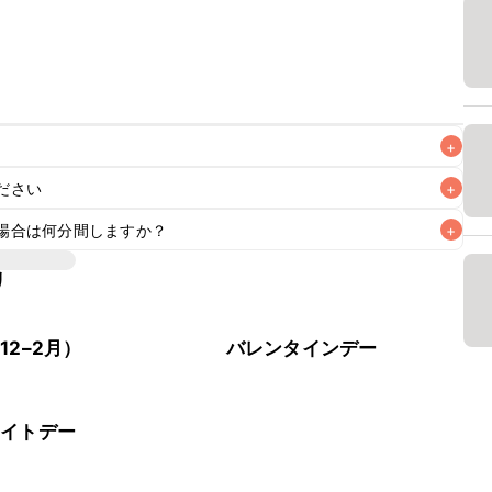
+
ださい
+
場合は何分間しますか？
+
リ
ンで焼き上げています。オーブンに予熱機能がある場合はそちら
場合はレシピの温度に設定し、10分程空焼きを行ってから焼
12–2月）
バレンタインデー
ワイトデー