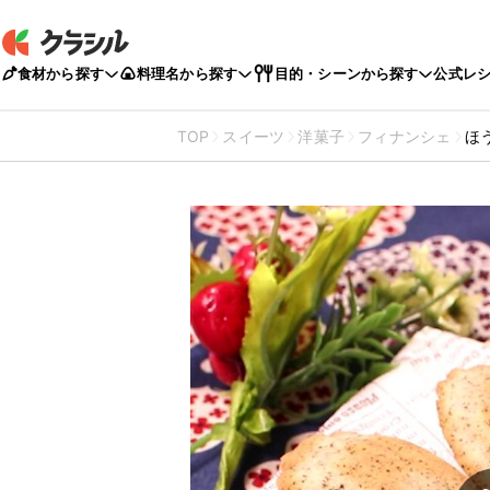
食材から探す
料理名から探す
目的・シーンから探す
公式レ
TOP
スイーツ
洋菓子
フィナンシェ
ほ