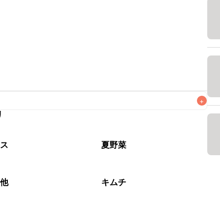
+
リ
なるべくお早めにお召し上がりください。

タス
夏野菜
の他
キムチ