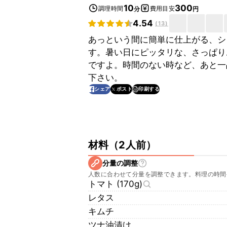
10
300
調理時間
費用目安
分
円
4.54
(
13
)
あっという間に簡単に仕上がる、シ
す。暑い日にピッタリな、さっぱり
ですよ。時間のない時など、あと一
下さい。
印刷する
シェア
ポスト
材料
（
2人前
）
分量の調整
人数に合わせて分量を調整できます。料理の時間
トマト (170g)
レタス
キムチ
ツナ油漬け