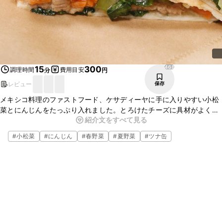
468
15
300
調理時間
費用目安
分
円
レビュー
保存
メキシコ料理のファストフード、ケサディーヤに手に入りやすい小松
菜とにんじんをたっぷり入れました。とろけたチーズに具材がよく絡
紹介文をすべて見る
んで、とっても美味しいですよ。朝ごはんや軽いお昼ご飯にぴったり
の、野菜をしっかり摂れるメニューです。ぜひ作ってみてください
#
小松菜
#
にんじん
#
春野菜
#
夏野菜
#
ツナ缶
ね！