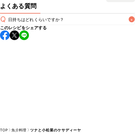
よくある質問
Q
日持ちはどれくらいですか？
+
このレシピをシェアする
保存期間は冷蔵で当日中が目安です。なるべくお早めにお召
し上がりください。

A
※日持ちは目安です。
こちら
の注意事項をご確認の上、正し
TOP
魚介料理
ツナと小松菜のケサディーヤ