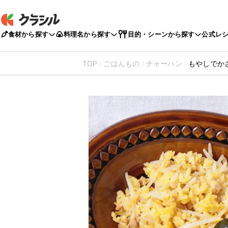
食材から探す
料理名から探す
目的・シーンから探す
公式レ
TOP
ごはんもの
チャーハン
もやしでか