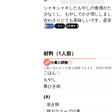
シャキシャキしたもやしの食感がた
少なくし、もやしでかさ増ししまし
合わさりとても美味しいです。是非
印刷する
シェア
ポスト
材料
（
1人前
）
分量の調整
人数に合わせて分量を調整できます。料理の時間
ごはん
もやし
豚ひき肉
(A)
溶き卵
鶏ガラスープの素