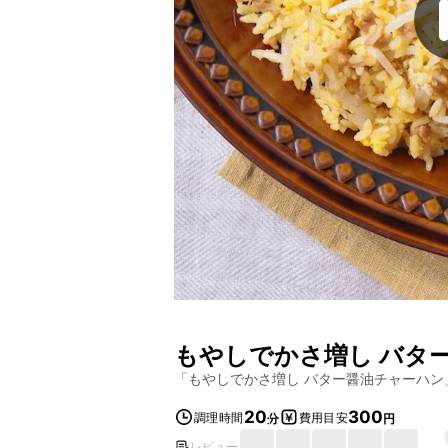
もやしでかさ増し バタ
「
もやしでかさ増し バター醤油チャーハン
20
300
調理時間
費用目安
分
円
レビュー