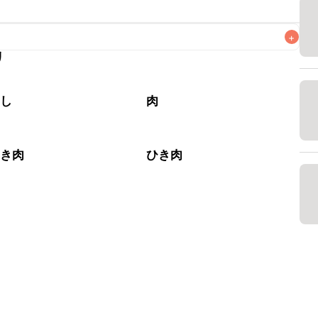
+
リ
なるべくお早めにお召し上がりください。

やし
肉
ひき肉
ひき肉