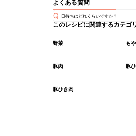
よくある質問
Q
日持ちはどれくらいですか？
このレシピに関連するカテゴ
保存期間は冷蔵で当日中が目安です。
A
※日持ちは目安です。
こちら
野菜
も
豚肉
豚
豚ひき肉