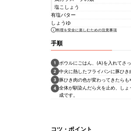
塩こしょう
有塩バター
しょうゆ
料理を安全に楽しむための注意事項
手順
ボウルにごはん、(A)を入れてさ
1
中火に熱したフライパンに豚ひき
2
豚ひき肉の色が変わってきたらも
3
全体が馴染んだら火を止め、しょ
4
成です。
コツ・ポイント