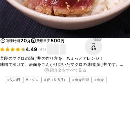
3303
20
500
調理時間
費用目安
分
円
4.49
保存
(
45
)
普段のマグロの漬け丼の作り方を、ちょっとアレンジ！
味噌で漬けて、表面をこんがり焼いたマグロの味噌漬け丼です。
紹介文をすべて見る
濃いめの味付けなので、ごはんに乗せずにお酒のおつまみとしても楽
しめますよ。
#
父の日
#
マグロ
#
夏（6–8月）
#
魚介料理
#
魚介
是非試してみてくださいね。