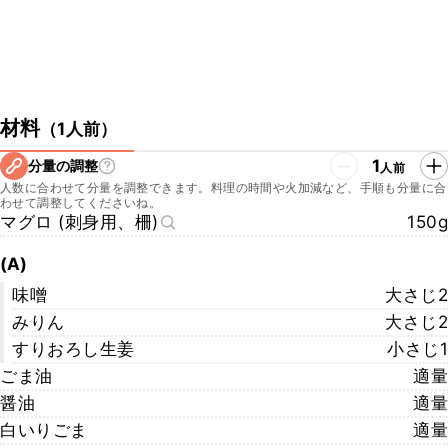
材料
（
1人前
）
1
分量の調整
人前
人数に合わせて分量を調整できます。料理の時間や火加減など、手順も分量に合
わせて調整してくださいね。
マグロ (刺身用、柵)
150g
(A)
味噌
大さじ2
みりん
大さじ2
すりおろし生姜
小さじ1
ごま油
適量
醤油
適量
白いりごま
適量