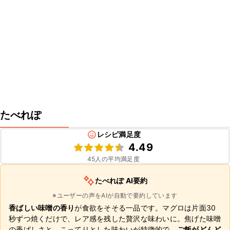
たべれぽ
レシピ満足度
4.49
45
人の平均満足度
たべれぽ AI要約
※ユーザーの声をAIが自動で要約しています
香ばしい味噌の香り
が食欲をそそる一品です。マグロは片面30
秒ずつ焼くだけで、レア感を残した贅沢な味わいに。焦げた味噌
の香ばしさと、こってりとした味わいが特徴的で、
ご飯がどんど