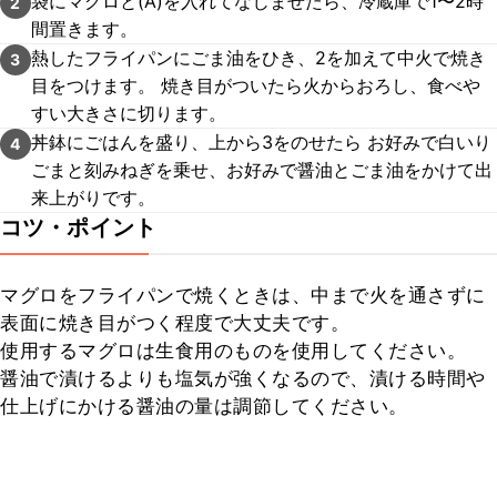
袋にマグロと(A)を入れてなじませたら、冷蔵庫で1〜2時
2
間置きます。
熱したフライパンにごま油をひき、2を加えて中火で焼き
3
目をつけます。 焼き目がついたら火からおろし、食べや
すい大きさに切ります。
丼鉢にごはんを盛り、上から3をのせたら お好みで白いり
4
ごまと刻みねぎを乗せ、お好みで醤油とごま油をかけて出
来上がりです。
コツ・ポイント
マグロをフライパンで焼くときは、中まで火を通さずに
表面に焼き目がつく程度で大丈夫です。

使用するマグロは生食用のものを使用してください。

醤油で漬けるよりも塩気が強くなるので、漬ける時間や
仕上げにかける醤油の量は調節してください。