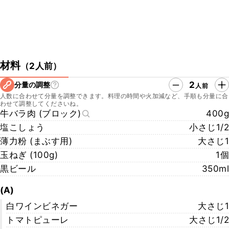
材料
（
2人前
）
2
分量の調整
人前
人数に合わせて分量を調整できます。料理の時間や火加減など、手順も分量に合
わせて調整してくださいね。
牛バラ肉 (ブロック)
400g
塩こしょう
小さじ1/2
薄力粉 (まぶす用)
大さじ1
玉ねぎ (100g)
1個
黒ビール
350ml
(A)
白ワインビネガー
大さじ1
トマトピューレ
大さじ1/2