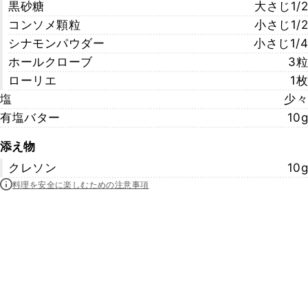
黒砂糖
大さじ1/2
コンソメ顆粒
小さじ1/2
シナモンパウダー
小さじ1/4
ホールクローブ
3粒
ローリエ
1枚
塩
少々
有塩バター
10g
添え物
クレソン
10g
料理を安全に楽しむための注意事項