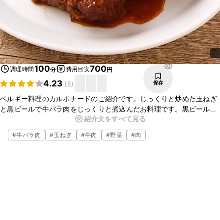
226
100
700
調理時間
費用目安
分
円
4.23
保存
(
5
)
ベルギー料理のカルボナードのご紹介です。じっくりと炒めた玉ねぎ
と黒ビールで牛バラ肉をじっくりと煮込んだお料理です。黒ビールで
紹介文をすべて見る
煮込むことで、牛バラ肉がやわらかく仕上がりとてもおいしいです
よ。ぜひお試しください。
#
牛バラ肉
#
玉ねぎ
#
牛肉
#
野菜
#
肉