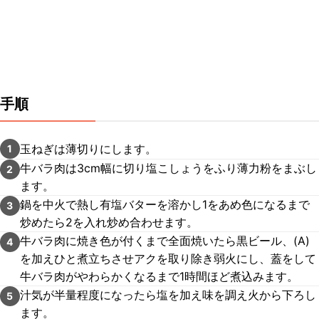
手順
玉ねぎは薄切りにします。
1
牛バラ肉は3cm幅に切り塩こしょうをふり薄力粉をまぶし
2
ます。
鍋を中火で熱し有塩バターを溶かし1をあめ色になるまで
3
炒めたら2を入れ炒め合わせます。
牛バラ肉に焼き色が付くまで全面焼いたら黒ビール、(A)
4
を加えひと煮立ちさせアクを取り除き弱火にし、蓋をして
牛バラ肉がやわらかくなるまで1時間ほど煮込みます。
汁気が半量程度になったら塩を加え味を調え火から下ろし
5
ます。