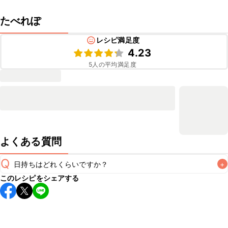
たべれぽ
レシピ満足度
4.23
5
人の平均満足度
よくある質問
Q
日持ちはどれくらいですか？
+
このレシピをシェアする
保存期間は冷蔵で翌日中が目安です。なるべくお早めにお召
し上がりください。

A
※日持ちは目安です。
こちら
の注意事項をご確認の上、正し