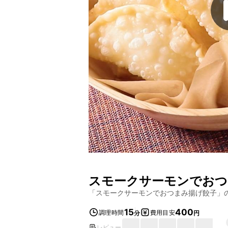
スモークサーモンでおつ
「
スモークサーモンでおつまみ揚げ餃子
」
15
400
調理時間
費用目安
分
円
レビュー