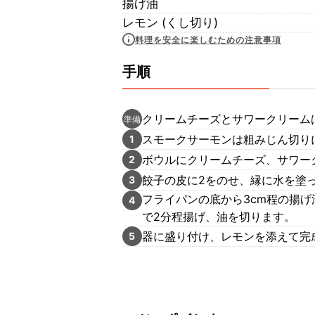
揚げ油
レモン (くし切り)
料理を安全に楽しむための注意事項
手順
クリームチーズとサワークリーム
準備
スモークサーモンは粗みじん切り
1
ボウルにクリームチーズ、サワー
2
餃子の皮に2をのせ、縁に水を塗
3
フライパンの底から3cm程の揚げ
4
で2分程揚げ、油を切ります。
器に盛り付け、レモンを添えて完
5