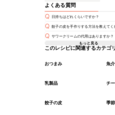
よくある質問
Q
日持ちはどれくらいですか？
Q
餃子の皮を手作りする方法を教えてく
保存期間は冷蔵で翌日中が目安です。
A
Q
サワークリームの代用はありますか？
A
※日持ちは目安です。
こちら
こちら
もっと見る
このレシピに関連するカテゴ
A
おつまみ
魚
乳製品
チ
餃子の皮
季