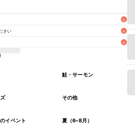
+
ださい
+
なるべくお早めにお召し上がりください。

+
リ
介
鮭・サーモン
ーズ
その他
節のイベント
夏（6–8月）