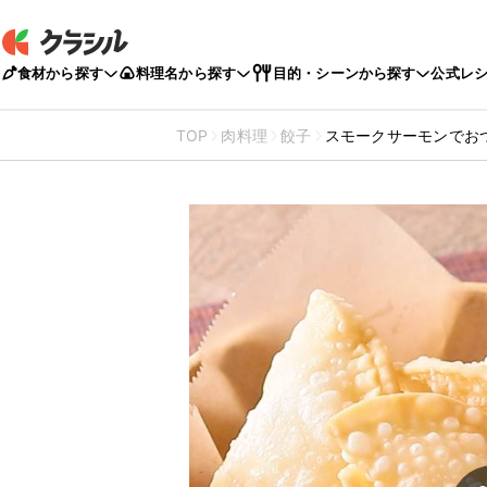
食材から探す
料理名から探す
目的・シーンから探す
公式レ
TOP
肉料理
餃子
スモークサーモンでお