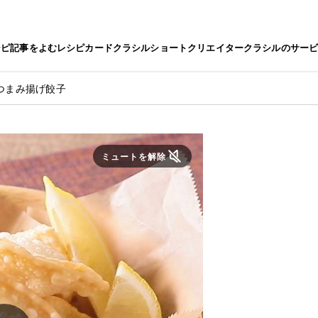
シピ
記事をよむ
レシピカード
クラシルショート
クリエイター
クラシルのサー
つまみ揚げ餃子
ミュートを解除