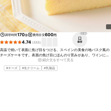
52.6K
170
600
調理時間
費用目安
分
円
4.74
保存
(
888
)
高温で焼いて表面に焦げ目をつける、スペインの美食の地バスク風の
チーズケーキです。表面の焦げ目にほんのり苦みがあり、ワインにも
紹介文をすべて見る
合うようなチーズケーキはやみつきになるおいしさです。クッキング
シートはクシュッとラフに入れるのが本場流です。
#
チーズ
#
生クリーム
#
乳製品