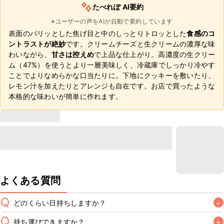
たべれぽ AI要約
※ユーザーの声をAIが自動で要約しています
表面のパリッとした焦げ目と中のしっとりトロッとした
食感のコ
ントラストが絶妙
です。クリームチーズと生クリームの濃厚な味
わいながら、
甘さは控えめ
で上品な仕上がり。高濃度の生クリー
ム（47%）を使うとより一層美味しく、冷蔵庫でしっかり冷やす
ことでよりなめらかな口当たりに。下地にクッキーを敷いたり、
レモン汁を加えたりとアレンジも自在です。お店で買ったような
本格的な味わいが簡単に作れます。
よくある質問
Q
どのくらい日持ちしますか？
+
Q
持ち運びできますか？
+