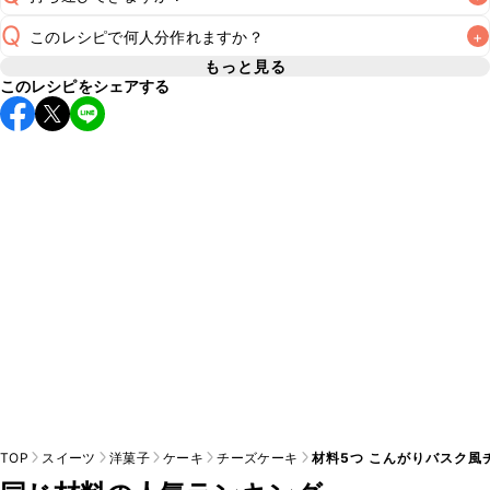
冷蔵で2~3日が目安です。なるべくお早めにお召し上がりく
A
Q
このレシピで何人分作れますか？
+
要冷蔵のスイーツのため長時間のお持ち運びには不向きです
が、保冷剤を添えていただけば短時間でのお持ち運びは可能
もっと見る
A
このレシピをシェアする
5号(直径15cm)のケーキ型を使用する場合、4~6人分が目安
です。お持ち運びの際は保冷剤を添え、お持ち運び後はすぐ
A
です。お召し上がりになる人数に合わせてカット数をご変更
TOP
スイーツ
洋菓子
ケーキ
チーズケーキ
材料5つ こんがりバスク風