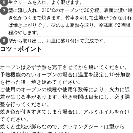
生クリームを入れ、よく混ぜます。
6
型に流し入れ、210℃のオーブンで30分程、表面に濃い焼
7
き色がつくまで焼きます。竹串を刺して生地がつかなけれ
ば焼き上がりです。型のまま粗熱を取り、冷蔵庫で2時間
程冷やします。
型から取り出し、お皿に盛り付けて完成です。
8
コツ・ポイント
オーブンは必ず予熱を完了させてから焼いてください。

予熱機能のないオーブンの場合は温度を設定し10分加熱
を行った後、焼き始めてください。

ご使用のオーブンの機種や使用年数等により、火力に誤
差が生じる事があります。焼き時間は目安にし、必ず調
整を行ってください。

焼き色が付きすぎてしまう場合は、アルミホイルをかけ
てください。

焼くと生地が膨らむので、クッキングシートは型から