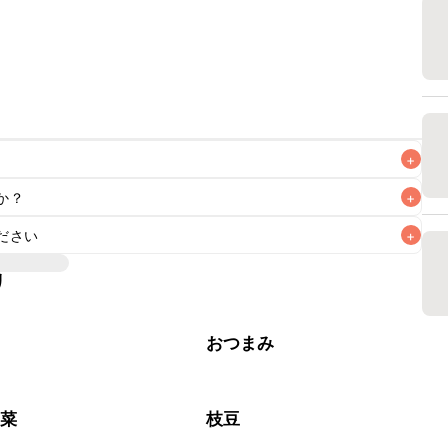
+
か？
+
なるべくお早めにお召し上がりください。

ださい
+
リ
子
おつまみ
野菜
枝豆