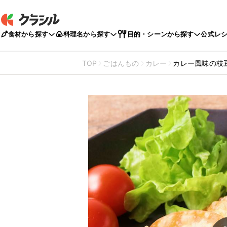
食材から探す
料理名から探す
目的・シーンから探す
公式レ
TOP
ごはんもの
カレー
カレー風味の枝