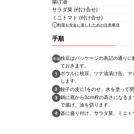
揚げ油
サラダ菜 (付け合せ)
ミニトマト (付け合せ)
料理を安全に楽しむための注意事項
手順
枝豆はパッケージの表記の通りに
準備
ておきます。
ボウルに枝豆、ツナ油漬け缶、マ
1
します。
餃子の皮に1をのせ、水を塗って
2
鍋に底から3cm程の高さになるま
3
で揚げ、油を切ります。
器に盛り付け、サラダ菜、ミニト
4