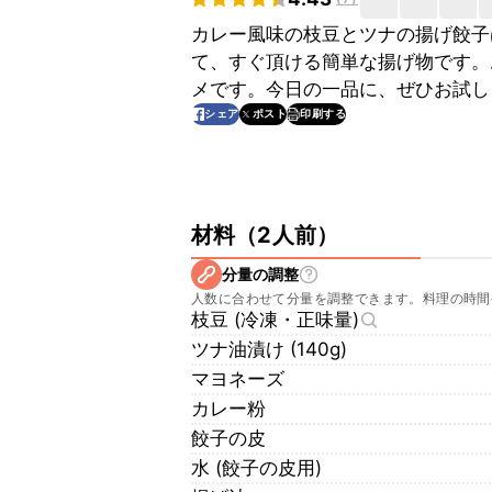
カレー風味の枝豆とツナの揚げ餃子
て、すぐ頂ける簡単な揚げ物です。
メです。今日の一品に、ぜひお試し
印刷する
シェア
ポスト
材料
（
2人前
）
分量の調整
人数に合わせて分量を調整できます。料理の時間
枝豆 (冷凍・正味量)
ツナ油漬け (140g)
マヨネーズ
カレー粉
餃子の皮
水 (餃子の皮用)