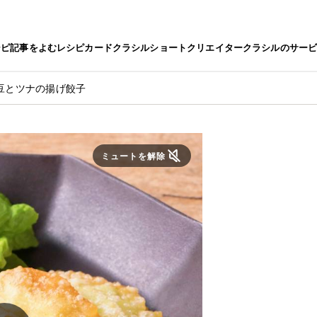
シピ
記事をよむ
レシピカード
クラシルショート
クリエイター
クラシルのサー
豆とツナの揚げ餃子
ミュートを解除