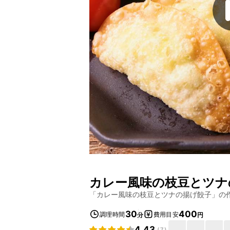
カレー風味の枝豆とツナ
「
カレー風味の枝豆とツナの揚げ餃子
」の
30
400
調理時間
費用目安
分
円
4.43
(
7
)