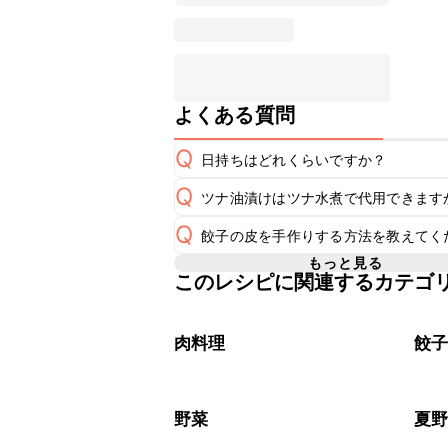
よくある質問
Q
日持ちはどれくらいですか？
Q
ツナ油漬けはツナ水煮で代用できます
保存期間は冷蔵で翌日中が目安です。
A
Q
餃子の皮を手作りする方法を教えてく
A
※日持ちは目安です。
こちら
もっと見る
このレシピに関連するカテゴ
A
こちら
肉料理
餃
野菜
夏