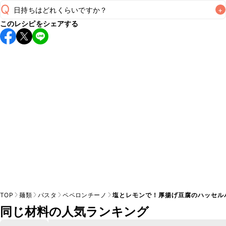
Q
日持ちはどれくらいですか？
+
このレシピをシェアする
保存期間は冷蔵で当日中が目安です。なるべくお早めにお召
し上がりください。

A
※日持ちは目安です。
こちら
の注意事項をご確認の上、正し
TOP
麺類
パスタ
ペペロンチーノ
塩とレモンで！厚揚げ豆腐のハッセル
同じ材料の人気ランキング