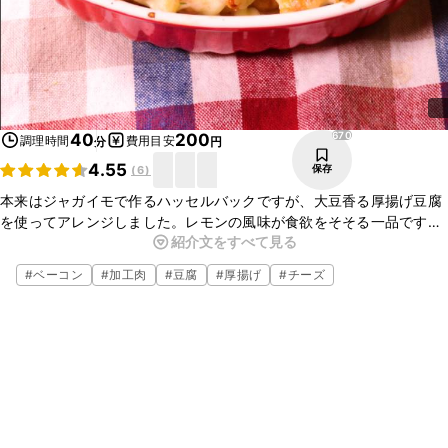
670
40
200
調理時間
費用目安
分
円
4.55
保存
(
6
)
本来はジャガイモで作るハッセルバックですが、大豆香る厚揚げ豆腐
を使ってアレンジしました。レモンの風味が食欲をそそる一品です。
紹介文をすべて見る
ベーコンの他にもハムなどを挟んでも美味しいので、自分好みのハッ
セルバックを是非作ってみてくださいね！
#
ベーコン
#
加工肉
#
豆腐
#
厚揚げ
#
チーズ