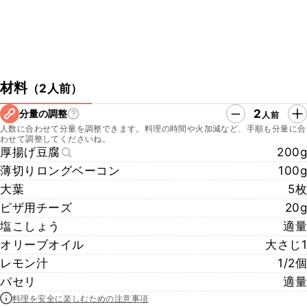
材料
（
2人前
）
2
分量の調整
人前
人数に合わせて分量を調整できます。料理の時間や火加減など、手順も分量に合
わせて調整してくださいね。
厚揚げ豆腐
200g
薄切りロングベーコン
100g
大葉
5枚
ピザ用チーズ
20g
塩こしょう
適量
オリーブオイル
大さじ1
レモン汁
1/2個
パセリ
適量
料理を安全に楽しむための注意事項