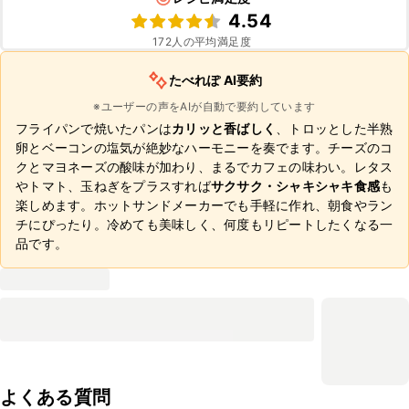
4.54
172
人の平均満足度
たべれぽ AI要約
※ユーザーの声をAIが自動で要約しています
フライパンで焼いたパンは
カリッと香ばしく
、トロッとした半熟
卵とベーコンの塩気が絶妙なハーモニーを奏でます。チーズのコ
クとマヨネーズの酸味が加わり、まるでカフェの味わい。レタス
やトマト、玉ねぎをプラスすれば
サクサク・シャキシャキ食感
も
楽しめます。ホットサンドメーカーでも手軽に作れ、朝食やラン
チにぴったり。冷めても美味しく、何度もリピートしたくなる一
品です。
よくある質問