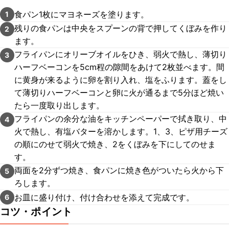
食パン1枚にマヨネーズを塗ります。
1
残りの食パンは中央をスプーンの背で押してくぼみを作り
2
ます。
フライパンにオリーブオイルをひき、弱火で熱し、薄切り
3
ハーフベーコンを5cm程の隙間をあけて2枚並べます。間
に黄身が来るように卵を割り入れ、塩をふります。蓋をし
て薄切りハーフベーコンと卵に火が通るまで5分ほど焼い
たら一度取り出します。
フライパンの余分な油をキッチンペーパーで拭き取り、中
4
火で熱し、有塩バターを溶かします。1、3、ピザ用チーズ
の順にのせて弱火で焼き、2をくぼみを下にしてのせま
す。
両面を2分ずつ焼き、食パンに焼き色がついたら火から下
5
ろします。
お皿に盛り付け、付け合わせを添えて完成です。
6
コツ・ポイント