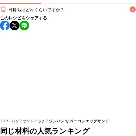
Q
日持ちはどれくらいですか？
+
このレシピをシェアする
保存期間は冷蔵で当日中が目安です。なるべくお早めにお召
し上がりください。

A
※日持ちは目安です。
こちら
の注意事項をご確認の上、正し
TOP
パン
サンドイッチ
ワンパンで ベーコンエッグサンド
同じ材料の人気ランキング