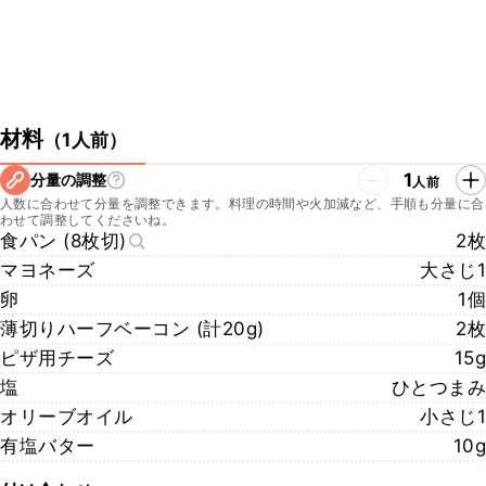
材料
（
1人前
）
1
分量の調整
人前
人数に合わせて分量を調整できます。料理の時間や火加減など、手順も分量に合
わせて調整してくださいね。
食パン (8枚切)
2枚
マヨネーズ
大さじ1
卵
1個
薄切りハーフベーコン (計20g)
2枚
ピザ用チーズ
15g
塩
ひとつまみ
オリーブオイル
小さじ1
有塩バター
10g