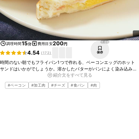
11.0K
15
200
調理時間
費用目安
分
円
4.54
保存
(
172
)
時間のない朝でもフライパン1つで作れる、ベーコンエッグのホット
サンドはいかがでしょうか。溶かしたバターがパンによく染み込み、
紹介文をすべて見る
カリッと仕上がるのもフライパンならではのおいしさですよ。とても
簡単に作れるので、ぜひお試しくださいね。
#
ベーコン
#
加工肉
#
チーズ
#
食パン
#
肉