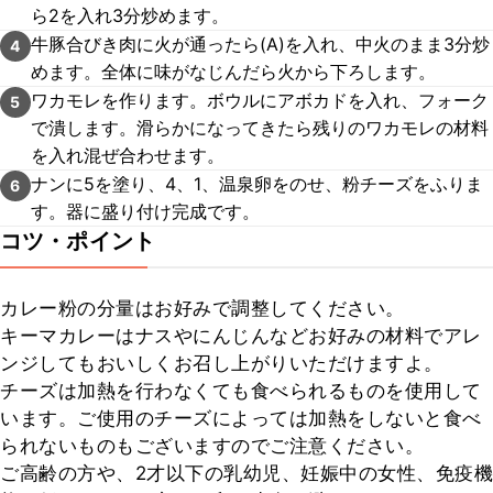
ら2を入れ3分炒めます。
牛豚合びき肉に火が通ったら(A)を入れ、中火のまま3分炒
4
めます。全体に味がなじんだら火から下ろします。
ワカモレを作ります。ボウルにアボカドを入れ、フォーク
5
で潰します。滑らかになってきたら残りのワカモレの材料
を入れ混ぜ合わせます。
ナンに5を塗り、4、1、温泉卵をのせ、粉チーズをふりま
6
す。器に盛り付け完成です。
コツ・ポイント
カレー粉の分量はお好みで調整してください。

キーマカレーはナスやにんじんなどお好みの材料でアレ
ンジしてもおいしくお召し上がりいただけますよ。

チーズは加熱を行わなくても食べられるものを使用して
います。ご使用のチーズによっては加熱をしないと食べ
られないものもございますのでご注意ください。

ご高齢の方や、2才以下の乳幼児、妊娠中の女性、免疫機