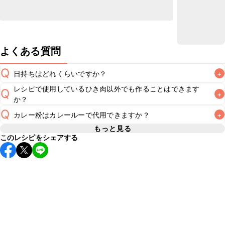
よくある質問
Q
日持ちはどれくらいですか？
+
レシピで使用しているひき肉以外でも作ることはできます
Q
+
保存期間は冷蔵で当日中が目安です。なるべくお早めにお召
か？
し上がりください。

Q
A
カレー粉はカレールーで代用できますか？
+
A
※日持ちは目安です。
こちら
の注意事項をご確認の上、正し
もっと見る
このレシピをシェアする
カレールーにはスパイスの他に塩分や油分、薄力粉などが含
A
まれるため、代用せず、レシピ通りカレー粉を使用すること