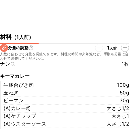
材料
（
1人前
）
1
分量の調整
人前
人数に合わせて分量を調整できます。料理の時間や火加減など、手順も分量に合
わせて調整してくださいね。
ナン
1枚
キーマカレー
牛豚合びき肉
100g
玉ねぎ
50g
ピーマン
30g
(A)カレー粉
大さじ1/2
(A)ケチャップ
大さじ1
(A)ウスターソース
大さじ1/2