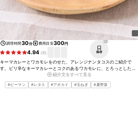
976
30
300
調理時間
費用目安
分
円
4.94
保存
(
9
)
キーマカレーとワカモレをのせた、アレンジナンタコスのご紹介で
す。ピリ辛なキーマカレーとコクのあるワカモレに、とろっとした温
紹介文をすべて見る
泉卵が絡み、たまらないおいしさです。ブランチや休日ランチに、ぜ
ひお試しくださいね。
#
ピーマン
#
レタス
#
アボカド
#
玉ねぎ
#
夏野菜