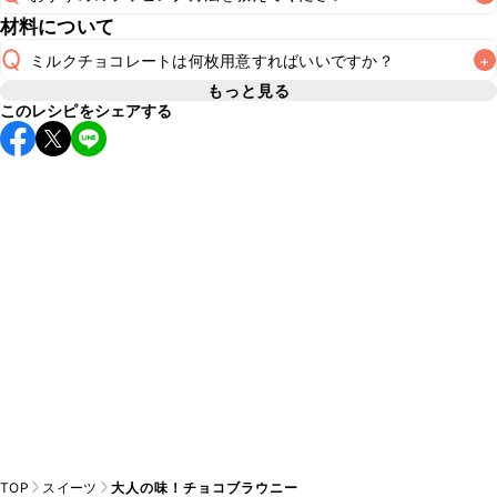
冷蔵保存で2~3日が目安です。なるべくお早めにお召し上が
A
材料について
A
こちら
Q
ミルクチョコレートは何枚用意すればいいですか？
+
もっと見る
このレシピをシェアする
2枚使用しています。メーカーによって1枚あたりのg数が異
A
なるため、パッケージに記載されているg数をご確認のうえ
TOP
スイーツ
大人の味！チョコブラウニー