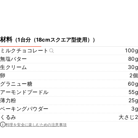
材料
（
1台分（18cmスクエア型使用）
）
ミルクチョコレート
100g
無塩バター
80g
生クリーム
30g
卵
2個
グラニュー糖
60g
アーモンドプードル
55g
薄力粉
25g
ベーキングパウダー
3g
くるみ
大さじ2
料理を安全に楽しむための注意事項