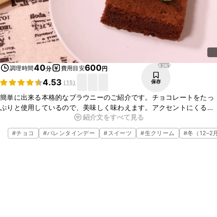
4261
40
600
調理時間
費用目安
分
円
4.53
保存
(
15
)
簡単に出来る本格的なブラウニーのご紹介です。チョコレートをたっ
ぷりと使用しているので、美味しく味わえます。アクセントにくるみ
紹介文をすべて見る
を加えて、食感まで楽しめるお菓子です。お子様のいるご家庭でもお
作りいただけるので、ぜひお試しください！
#
チョコ
#
バレンタインデー
#
スイーツ
#
生クリーム
#
冬（12–2