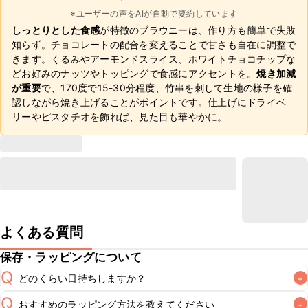
※ユーザーの声をAIが自動で要約しています
しっとりとした食感
が特徴のブラウニーは、作り方も簡単で失敗
知らず。チョコレートの配合を変えることで甘さも自在に調整で
きます。くるみやアーモンドスライス、ホワイトチョコチップな
どお好みのナッツやトッピングで食感にアクセントを。
焼き加減
が重要
で、170度で15-30分程度、竹串を刺して生地の様子を確
認しながら焼き上げることがポイントです。仕上げにドライベ
リーやピスタチオを飾れば、見た目も華やかに。
よくある質問
保存・ラッピングについて
Q
どのくらい日持ちしますか？
+
Q
おすすめのラッピング方法を教えてください
+