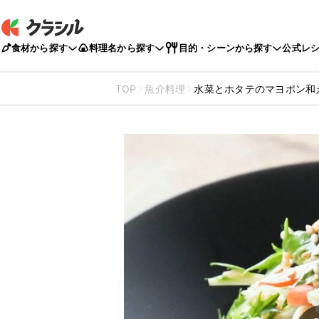
食材から探す
料理名から探す
目的・シーンから探す
公式レ
TOP
魚介料理
水菜とホタテのマヨポン和