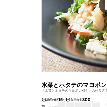
水菜とホタテのマヨポン
「
水菜とホタテのマヨポン和え
」の作り方
15
300
調理時間
費用目安
分
円
レビュー