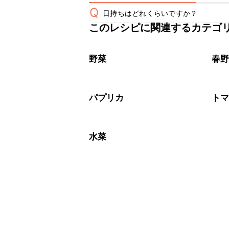
Q
日持ちはどれくらいですか？
このレシピに関連するカテゴ
保存期間は冷蔵で当日中が目安です。
A
※日持ちは目安です。
こちら
野菜
春
パプリカ
ト
水菜