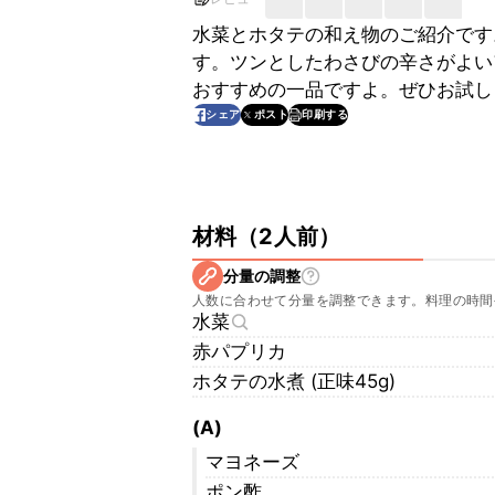
水菜とホタテの和え物のご紹介です
す。ツンとしたわさびの辛さがよい
おすすめの一品ですよ。ぜひお試し
印刷する
シェア
ポスト
材料
（
2人前
）
分量の調整
人数に合わせて分量を調整できます。料理の時間
水菜
赤パプリカ
ホタテの水煮 (正味45g)
(A)
マヨネーズ
ポン酢