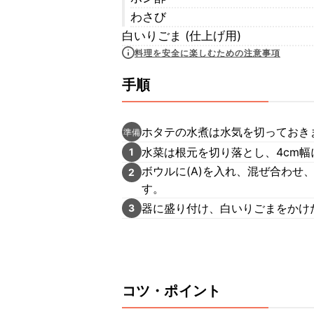
わさび
白いりごま (仕上げ用)
料理を安全に楽しむための注意事項
手順
ホタテの水煮は水気を切っておき
準備
水菜は根元を切り落とし、4cm
1
ボウルに(A)を入れ、混ぜ合わせ
2
す。
器に盛り付け、白いりごまをかけ
3
コツ・ポイント