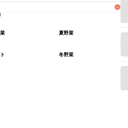
+
リ
なるべくお早めにお召し上がりください。

野菜
夏野菜
マト
冬野菜