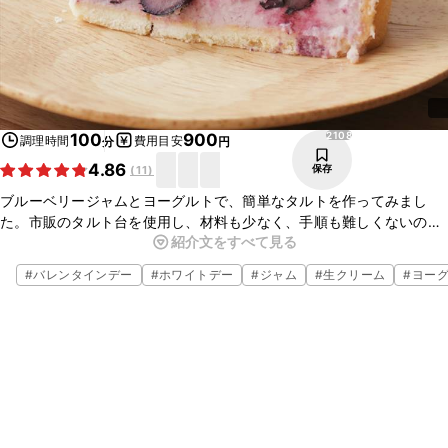
2108
100
900
調理時間
費用目安
分
円
4.86
保存
(
11
)
ブルーベリージャムとヨーグルトで、簡単なタルトを作ってみまし
た。市販のタルト台を使用し、材料も少なく、手順も難しくないの
紹介文をすべて見る
で、初心者の方でも、お子さまとご一緒でも、楽しく作れますよ。ブ
ルーベリーの甘味とヨーグルトの酸味がよく合うスイーツです。
#
バレンタインデー
#
ホワイトデー
#
ジャム
#
生クリーム
#
ヨー