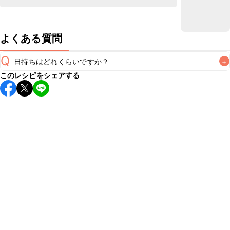
よくある質問
Q
日持ちはどれくらいですか？
+
このレシピをシェアする
保存期間は冷蔵で当日中が目安です。なるべくお早めにお召
し上がりください。

A
※日持ちは目安です。
こちら
の注意事項をご確認の上、正し