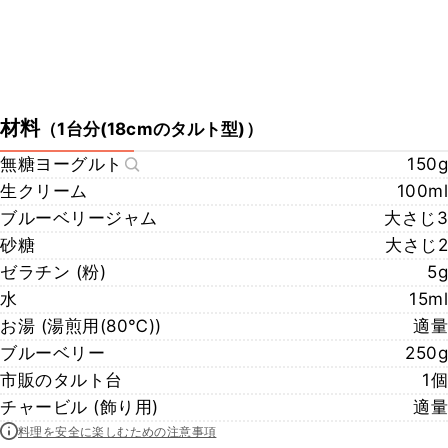
材料
（
1台分(18cmのタルト型)
）
無糖ヨーグルト
150g
生クリーム
100ml
ブルーベリージャム
大さじ3
砂糖
大さじ2
ゼラチン (粉)
5g
水
15ml
お湯 (湯煎用(80℃))
適量
ブルーベリー
250g
市販のタルト台
1個
チャービル (飾り用)
適量
料理を安全に楽しむための注意事項