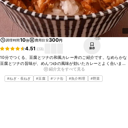
302
10
300
調理時間
費用目安
分
円
4.51
保存
(
13
)
10分でつくる、豆腐とツナの和風カレー丼のご紹介です。なめらかな
豆腐とツナの旨味が、めんつゆの風味が効いたカレーとよく合いま
紹介文をすべて見る
す。軽い口当たりですが、しっかりとコクもある一品ですので、ぜひ
お試しくださいね。
#
ねぎ・長ねぎ
#
豆腐
#
ツナ缶
#
魚介料理
#
野菜