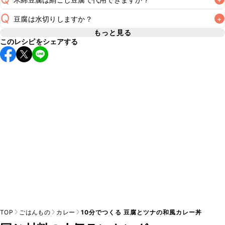
こちらのレシピは出来たてをお召し上がりいただくことをお
すすめします。

Q
豆腐は水切りしますか？
+
A
絹ごし豆腐で代用できます。木綿豆腐に比べて水分が多いた
A
め、しっかりと水切りしてからご使用ください。水切りの方
もっと見る
※日持ちは目安です。
こちら
の注意事項をご確認の上、正し
このレシピをシェアする
A
法は
こちら
TOP
ごはんもの
カレー
10分でつくる 豆腐とツナの和風カレー丼