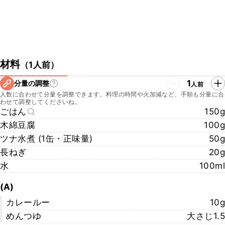
材料
（
1人前
）
1
分量の調整
人前
人数に合わせて分量を調整できます。料理の時間や火加減など、手順も分量に合
わせて調整してくださいね。
ごはん
150g
木綿豆腐
100g
ツナ水煮 (1缶・正味量)
50g
長ねぎ
20g
水
100ml
(A)
カレールー
10g
めんつゆ
大さじ1.5