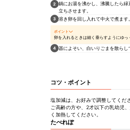
鍋にお湯を沸かし、沸騰したら緑豆
2
立ちさせます。
溶き卵を回し入れて中火で煮ます
3
ポイント
卵を入れるときは細く垂らすようにゆっ
器によそい、白いりごまを散らし
4
コツ・ポイント
塩加減は、お好みで調整してくださ
ご高齢の方や、2才以下の乳幼児
く加熱してください。
たべれぽ