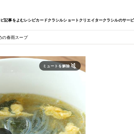
シピ
記事をよむ
レシピカード
クラシルショート
クリエイター
クラシルのサー
めの春雨スープ
ミュートを解除