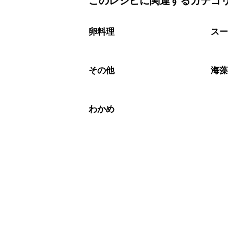
このレシピに関連するカテゴ
こちらのレシピは出来たてをお召し上
A
※日持ちは目安です。
こちら
卵料理
ス
その他
海
わかめ