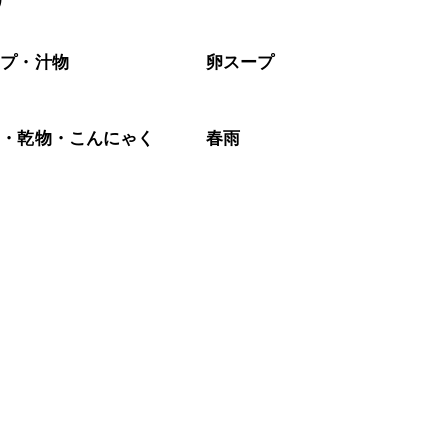
リ
がりいただくことをおすすめします。

ープ・汁物
卵スープ
藻・乾物・こんにゃく
春雨