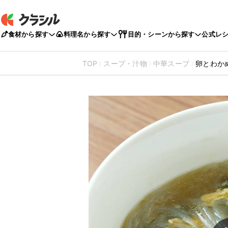
食材から探す
料理名から探す
目的・シーンから探す
公式レ
TOP
スープ・汁物
中華スープ
卵とわか