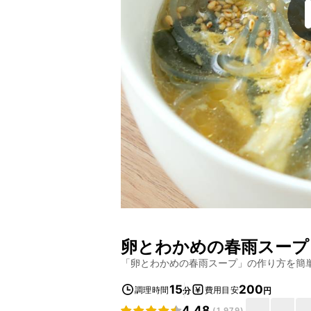
卵とわかめの春雨スープ
「
卵とわかめの春雨スープ
」の作り方を簡
15
200
調理時間
費用目安
分
円
4.48
(
1,979
)