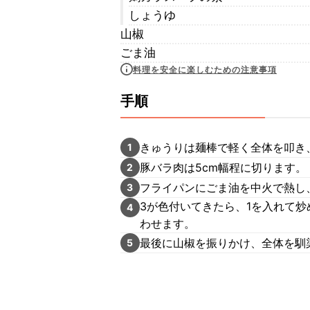
しょうゆ
山椒
ごま油
料理を安全に楽しむための注意事項
手順
きゅうりは麺棒で軽く全体を叩き
1
豚バラ肉は5cm幅程に切ります。
2
フライパンにごま油を中火で熱し
3
3が色付いてきたら、1を入れて炒
4
わせます。
最後に山椒を振りかけ、全体を馴
5