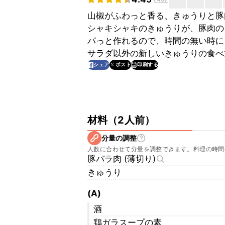
山椒がふわっと香る、きゅうりと豚
シャキシャキのきゅうりが、豚肉の
パっと作れるので、時間の無い時に
サラダ以外の新しいきゅうりの食べ
印刷する
シェア
ポスト
材料
（
2人前
）
分量の調整
人数に合わせて分量を調整できます。料理の時間
豚バラ肉 (薄切り)
きゅうり
(A)
酒
鶏ガラスープの素