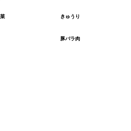
なるべくお早めにお召し上がりください。

野菜
きゅうり
肉
豚バラ肉