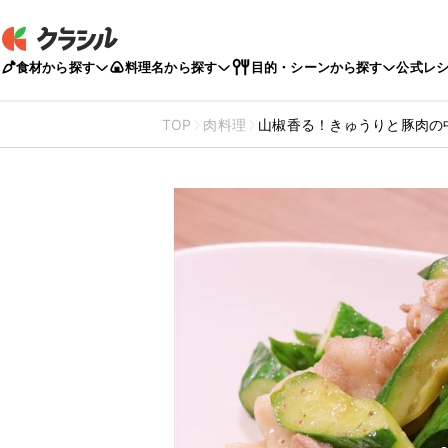
食材から探す
料理名から探す
目的・シーンから探す
公式レ
TOP
肉料理
山椒香る！きゅうりと豚肉の