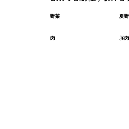
保存期間は冷蔵で翌日中が目安です。
A
※日持ちは目安です。
こちら
野菜
夏
肉
豚