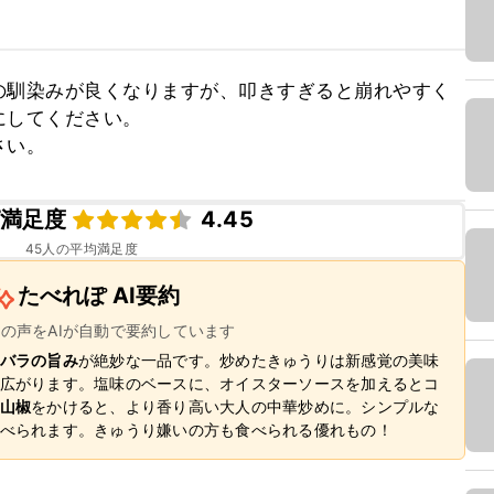
の馴染みが良くなりますが、叩きすぎると崩れやすく
してください。

さい。
満足度
4.45
45
人の平均満足度
たべれぽ AI要約
ーの声をAIが自動で要約しています
バラの旨み
が絶妙な一品です。炒めたきゅうりは新感覚の美味
広がります。塩味のベースに、オイスターソースを加えるとコ
山椒
をかけると、より香り高い大人の中華炒めに。シンプルな
べられます。きゅうり嫌いの方も食べられる優れもの！