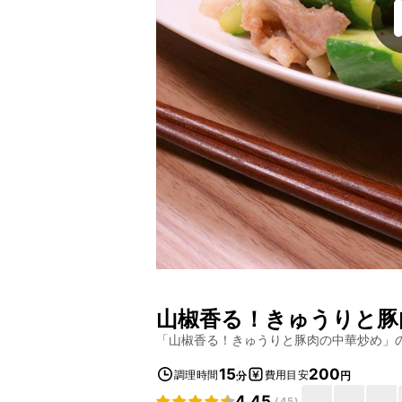
山椒香る！きゅうりと豚
「
山椒香る！きゅうりと豚肉の中華炒め
」
15
200
調理時間
費用目安
分
円
4.45
(
45
)