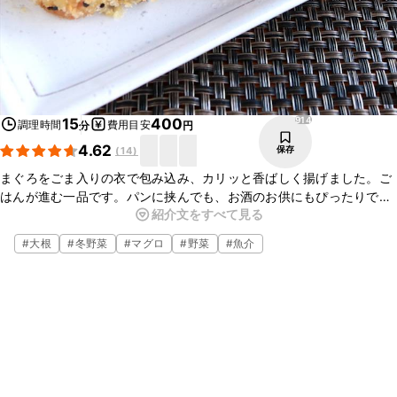
914
15
400
調理時間
費用目安
分
円
4.62
保存
(
14
)
まぐろをごま入りの衣で包み込み、カリッと香ばしく揚げました。ご
はんが進む一品です。パンに挟んでも、お酒のお供にもぴったりで
紹介文をすべて見る
す。おろしポン酢でさっぱりとお召し上がりいただけますよ。ぜひお
試しくださいね。
#
大根
#
冬野菜
#
マグロ
#
野菜
#
魚介