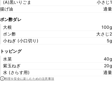
(A)黒いりごま
小さじ1
揚げ油
適量
ポン酢ダレ
大根
100g
ポン酢
大さじ2
小ねぎ (小口切り)
5g
トッピング
水菜
40g
紫玉ねぎ
20g
水 (さらす用)
適量
料理を安全に楽しむための注意事項