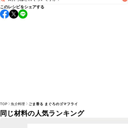
このレシピをシェアする
保存期間は冷蔵で翌日中が目安です。なるべくお早めにお召
し上がりください。

A
※日持ちは目安です。
こちら
の注意事項をご確認の上、正し
TOP
魚介料理
ごま香る まぐろのゴマフライ
同じ材料の人気ランキング