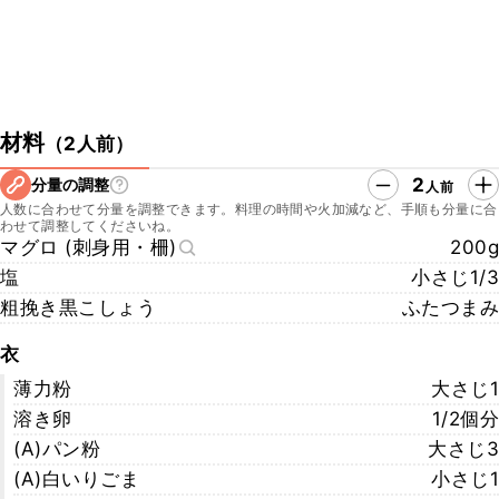
材料
（
2人前
）
2
分量の調整
人前
人数に合わせて分量を調整できます。料理の時間や火加減など、手順も分量に合
わせて調整してくださいね。
マグロ (刺身用・柵)
200g
塩
小さじ1/3
粗挽き黒こしょう
ふたつまみ
衣
薄力粉
大さじ1
溶き卵
1/2個分
(A)パン粉
大さじ3
(A)白いりごま
小さじ1